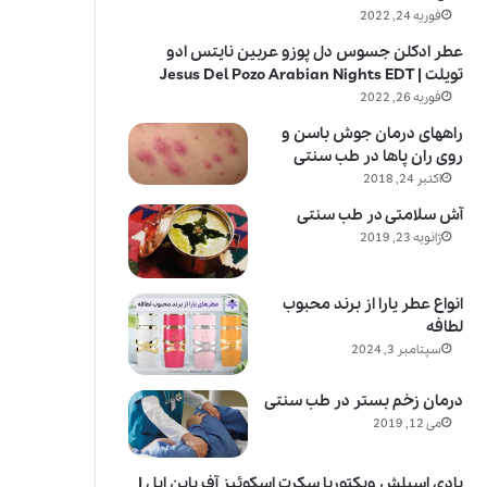
فوریه 24, 2022
عطر ادکلن جسوس دل پوزو عربین نایتس ادو
تویلت | Jesus Del Pozo Arabian Nights EDT
فوریه 26, 2022
راههای درمان جوش باسن و
روی ران پاها در طب سنتی
اکتبر 24, 2018
آش سلامتی در طب سنتی
ژانویه 23, 2019
انواع عطر یارا از برند محبوب
لطافه
سپتامبر 3, 2024
درمان زخم بستر در طب سنتی
می 12, 2019
بادی اسپلش ویکتوریا سکرت اسکوئیز آف پاین اپل |