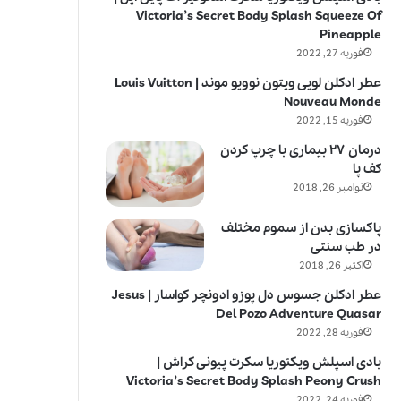
Victoria’s Secret Body Splash Squeeze Of
Pineapple
فوریه 27, 2022
عطر ادکلن لویی ویتون نوویو موند | Louis Vuitton
Nouveau Monde
فوریه 15, 2022
درمان ۲۷ بیماری با چرپ کردن
کف پا
نوامبر 26, 2018
پاکسازی بدن از سموم مختلف
در طب سنتی
اکتبر 26, 2018
عطر ادکلن جسوس دل پوزو ادونچر کواسار | Jesus
Del Pozo Adventure Quasar
فوریه 28, 2022
بادی اسپلش ویکتوریا سکرت پیونی کراش |
Victoria’s Secret Body Splash Peony Crush
فوریه 24, 2022