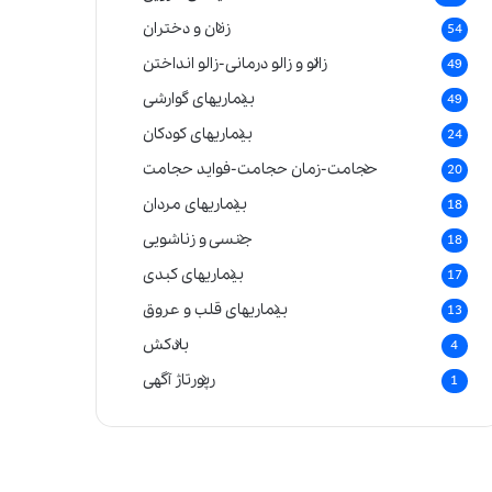
زنان و دختران
54
زالو و زالو درمانی-زالو انداختن
49
بیماریهای گوارشی
49
بیماریهای کودکان
24
حجامت-زمان حجامت-فواید حجامت
20
بیماریهای مردان
18
جنسی و زناشویی
18
بیماریهای کبدی
17
بیماریهای قلب و عروق
13
بادکش
4
رپورتاژ آگهی
1