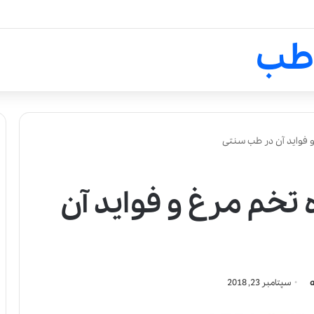
لالیک بیوتی: تلفیق هنر، علم و ک
طب
و فواید آن در طب سنتی
 تخم مرغ و فواید آن
سپتامبر 23, 2018