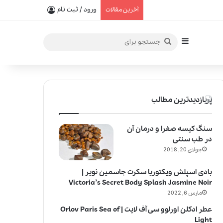
یفیت در خلق عطرهای لالیک
ورود / ثبت نام
آخرین مقالات
سایدبار
جستجو
برای
پربازدیدترین مطالب
سنگ کیسه صفرا و درمان آن
در طب سنتی
جولای 20, 2018
بادی اسپلش ویکتوریا سکرت جاسمین نویر |
Victoria’s Secret Body Splash Jasmine Noir
مارس 6, 2022
عطر ادکلن اورلوو سی آف لایت | Orlov Paris Sea of
Light