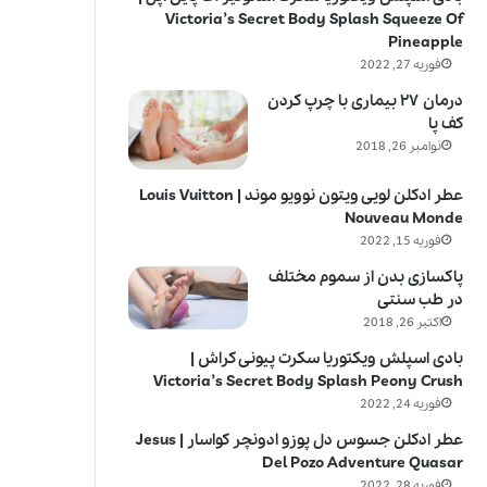
Victoria’s Secret Body Splash Squeeze Of
Pineapple
فوریه 27, 2022
درمان ۲۷ بیماری با چرپ کردن
کف پا
نوامبر 26, 2018
عطر ادکلن لویی ویتون نوویو موند | Louis Vuitton
Nouveau Monde
فوریه 15, 2022
پاکسازی بدن از سموم مختلف
در طب سنتی
اکتبر 26, 2018
بادی اسپلش ویکتوریا سکرت پیونی کراش |
Victoria’s Secret Body Splash Peony Crush
فوریه 24, 2022
عطر ادکلن جسوس دل پوزو ادونچر کواسار | Jesus
Del Pozo Adventure Quasar
فوریه 28, 2022