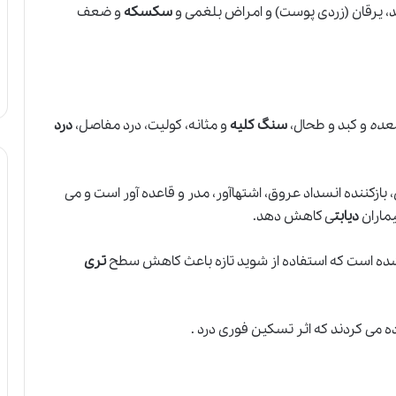
د، یرقان (زردی پوست) و امراض بلغمی و
سکسکه
و ضعف
عده
و کبد و طحال،
سنگ کلیه
و مثانه، کولیت، درد مفاصل،
درد
بازکننده انسداد عروق، اشتهاآور، مدر و قاعده آور است و می
یماران
دیابت
ی کاهش دهد.
شده است که استفاده از شوید تازه باعث کاهش سطح
تری
ه می کردند که اثر تسکین فوری درد .