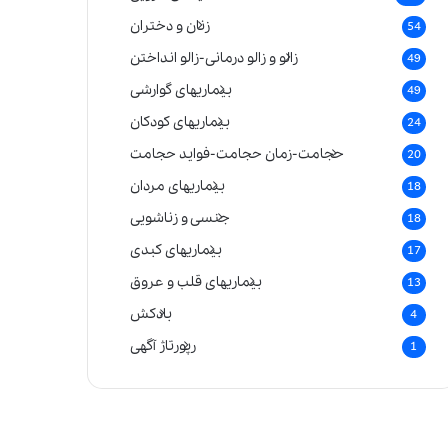
زنان و دختران
54
زالو و زالو درمانی-زالو انداختن
49
بیماریهای گوارشی
49
بیماریهای کودکان
24
حجامت-زمان حجامت-فواید حجامت
20
بیماریهای مردان
18
جنسی و زناشویی
18
بیماریهای کبدی
17
بیماریهای قلب و عروق
13
بادکش
4
رپورتاژ آگهی
1