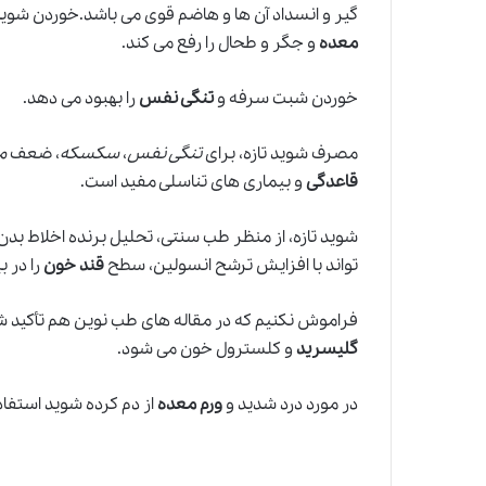
گیر و انسداد آن ها و هاضم قوی می باشد.خوردن شوی
معده
و جگر و طحال را رفع می کند.
خوردن شبت سرفه و
تنگی نفس
را بهبود می دهد.
مصرف شوید تازه، برای
تنگی نفس
،
سکسکه
، ضعف
م
قاعدگی
و بیماری های تناسلی مفید است.
شوید تازه، از منظر طب سنتی، تحلیل برنده اخلاط بدن، 
تواند با افزایش ترشح انسولین، سطح
قند خون
را در ب
فراموش نکنیم که در مقاله های طب نوین هم تأکید 
گلیسرید
و کلسترول خون می شود.
در مورد درد شدید و
ورم معده
از دم کرده شوید استفاد