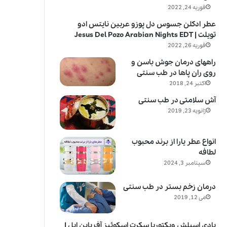
فوریه 24, 2022
عطر ادکلن جسوس دل پوزو عربین نایتس ادو
تویلت | Jesus Del Pozo Arabian Nights EDT
فوریه 26, 2022
راههای درمان جوش باسن و
روی ران پاها در طب سنتی
اکتبر 24, 2018
آش سلامتی در طب سنتی
ژانویه 23, 2019
انواع عطر یارا از برند محبوب
لطافه
سپتامبر 3, 2024
درمان زخم بستر در طب سنتی
می 12, 2019
بادی اسپلش ویکتوریا سکرت اسکوئیز آف پاین اپل |