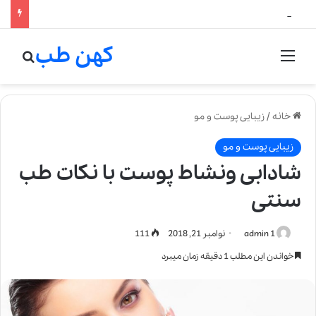
لالیک بیوتی: تلفیق هنر، علم و کیفیت در خلق عطرهای لالیک
کهن طب
منو
جستج
خانه
/
زیبایی پوست و مو
زیبایی پوست و مو
شادابی ونشاط پوست با نکات طب
سنتی
admin 1
نوامبر 21, 2018
111
خواندن این مطلب 1 دقیقه زمان میبرد