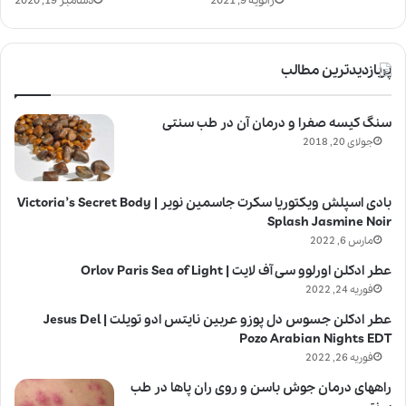
ژانویه 9, 2021
دسامبر 19, 2020
پربازدیدترین مطالب
سنگ کیسه صفرا و درمان آن در طب سنتی
جولای 20, 2018
بادی اسپلش ویکتوریا سکرت جاسمین نویر | Victoria’s Secret Body
Splash Jasmine Noir
مارس 6, 2022
عطر ادکلن اورلوو سی آف لایت | Orlov Paris Sea of Light
فوریه 24, 2022
عطر ادکلن جسوس دل پوزو عربین نایتس ادو تویلت | Jesus Del
Pozo Arabian Nights EDT
فوریه 26, 2022
راههای درمان جوش باسن و روی ران پاها در طب