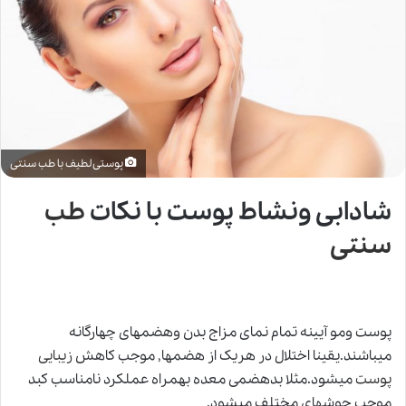
پوستی لطیف با طب سنتی
شادابی ونشاط پوست با نکات
طب
سنتی
پوست ومو آیینه تمام نمای مزاج بدن وهضمهای چهارگانه
میباشند.یقینا اختلال در هریک از هضمها, موجب کاهش
زیبایی
پوست
میشود.مثلا بدهضمی معده بهمراه عملکرد نامناسب کبد
موجب جوشهای مختلف میشود.