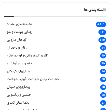
دسته بندی ها
دسته‌بندی نشده
4,161
زیبایی پوست و مو
541
گیاهان دارویی
120
زنان و دختران
54
زالو و زالو درمانی-زالو انداختن
49
بیماریهای گوارشی
49
بیماریهای کودکان
24
حجامت-زمان حجامت-فواید حجامت
20
بیماریهای مردان
18
جنسی و زناشویی
18
بیماریهای کبدی
17