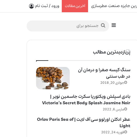
ن نت‌های عطر را بشناسید
ورود / ثبت نام
آخرین مقالات
سایدبار
جستجو
برای
پربازدیدترین مطالب
سنگ کیسه صفرا و درمان آن
در طب سنتی
جولای 20, 2018
بادی اسپلش ویکتوریا سکرت جاسمین نویر |
Victoria’s Secret Body Splash Jasmine Noir
مارس 6, 2022
عطر ادکلن اورلوو سی آف لایت | Orlov Paris Sea of
Light
فوریه 24, 2022