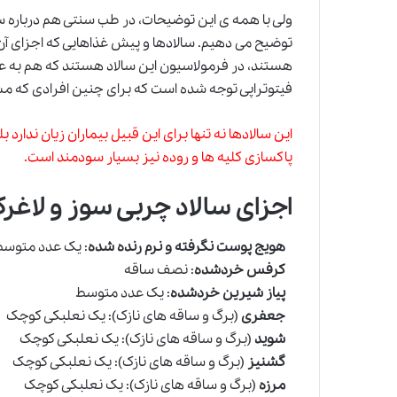
ولی با همه ی این توضیحات، در
طب سنتی
هم درباره س
توضیح می دهیم. سالادها و پیش غذاهایی که اجزای آن عم
هستند، در فرمولاسیون این سالاد هستند که هم به ع
فیتوتراپی توجه شده است که برای چنین افرادی که مش
این سالادها نه تنها برای این قبیل بیماران زیان ندار
پاکسازی کلیه ها و روده نیز بسیار سودمند است.
اجزای سالاد چربی سوز و لاغرک
هویج پوست نگرفته و نرم رنده شده
: یک عدد متوس
کرفس خردشده
: نصف ساقه
پیاز شیرین خردشده
: یک عدد متوسط
جعفری
(برگ و ساقه های نازک): یک نعلبکی کوچک
شوید
(برگ و ساقه های نازک): یک نعلبکی کوچک
گشنیز
(برگ و ساقه های نازک): یک نعلبکی کوچک
مرزه
(برگ و ساقه های نازک): یک نعلبکی کوچک