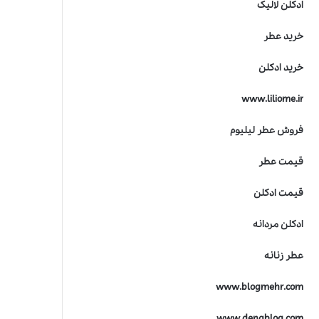
ادکلن لالیک
خرید عطر
خرید ادکلن
www.liliome.ir
فروش عطر لیلیوم
قیمت عطر
قیمت ادکلن
ادکلن مردانه
عطر زنانه
www.blogmehr.com
www.denablog.com