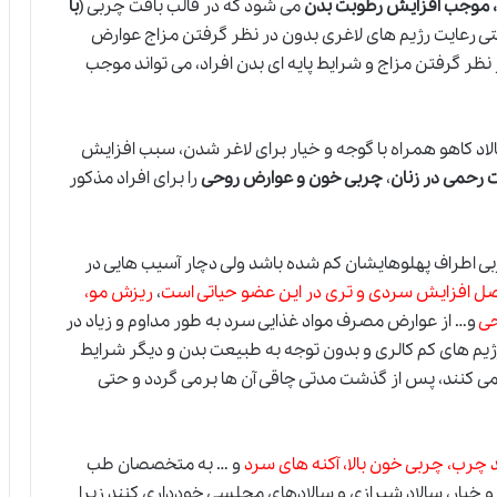
ا، موجب افزایش رطوبت بدن
می شود که در قالب بافت چربی (
با
تی رعایت رژیم های لاغری بدون در نظر گرفتن مزاج عوارض
 نظر گرفتن مزاج و شرایط پایه ای بدن افراد، می تواند موجب
 کاهو همراه با گوجه و خیار برای لاغر شدن، سبب افزایش
رحمی در زنان
،
چربی خون و عوارض روحی
را برای افراد مذکور
چربی اطراف پهلوهایشان کم شده باشد ولی دچار آسیب هایی در
اصل افزایش سردی و تری در این عضو حیاتی است
،
ریزش مو،
حی
و… از عوارض مصرف مواد غذایی سرد به طور مداوم و زیاد در
رژیم های کم کالری و بدون توجه به طبیعت بدن و دیگر شرایط
ی کنند، پس از گذشت مدتی چاقی آن ها برمی گردد و حتی
 چرب، چربی خون بالا، آکنه های سرد
و … به متخصصان طب
خیار، سالاد شیرازی و سالادهای مجلسی خودداری کنند زیرا