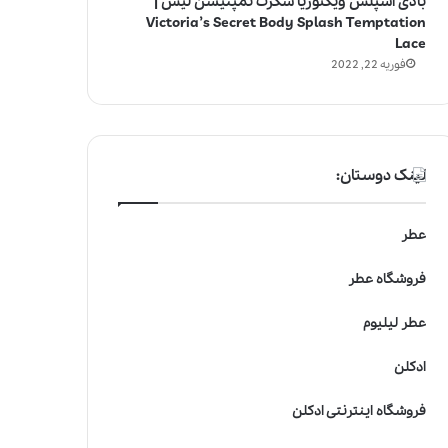
بادی اسپلش ویکتوریا سکرت تمپتیشن لیس |
Victoria’s Secret Body Splash Temptation
Lace
فوریه 22, 2022
لینک دوستان:
عطر
فروشگاه عطر
عطر لیلیوم
ادکلن
فروشگاه اینترنتی ادکلن