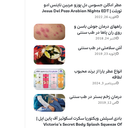
عطر ادکلن جسوس دل پوزو عربین نایتس ادو
تویلت | Jesus Del Pozo Arabian Nights EDT
فوریه 26, 2022
راههای درمان جوش باسن و
روی ران پاها در طب سنتی
اکتبر 24, 2018
آش سلامتی در طب سنتی
ژانویه 23, 2019
انواع عطر یارا از برند محبوب
لطافه
سپتامبر 3, 2024
درمان زخم بستر در طب سنتی
می 12, 2019
بادی اسپلش ویکتوریا سکرت اسکوئیز آف پاین اپل |
Victoria’s Secret Body Splash Squeeze Of