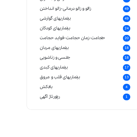
زالو و زالو درمانی-زالو انداختن
49
بیماریهای گوارشی
49
بیماریهای کودکان
24
حجامت-زمان حجامت-فواید حجامت
20
بیماریهای مردان
18
جنسی و زناشویی
18
بیماریهای کبدی
17
بیماریهای قلب و عروق
13
بادکش
4
رپورتاژ آگهی
1