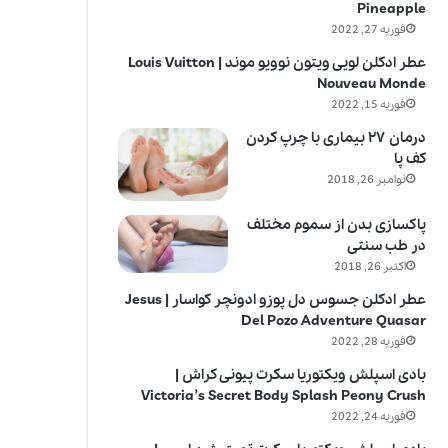
Pineapple
فوریه 27, 2022
عطر ادکلن لویی ویتون نوویو موند | Louis Vuitton
Nouveau Monde
فوریه 15, 2022
درمان ۲۷ بیماری با چرپ کردن
کف پا
نوامبر 26, 2018
پاکسازی بدن از سموم مختلف
در طب سنتی
اکتبر 26, 2018
عطر ادکلن جسوس دل پوزو ادونچر کواسار | Jesus
Del Pozo Adventure Quasar
فوریه 28, 2022
بادی اسپلش ویکتوریا سکرت پیونی کراش |
Victoria’s Secret Body Splash Peony Crush
فوریه 24, 2022