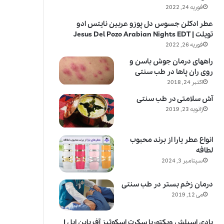
فوریه 24, 2022
عطر ادکلن جسوس دل پوزو عربین نایتس ادو
تویلت | Jesus Del Pozo Arabian Nights EDT
فوریه 26, 2022
راههای درمان جوش باسن و
روی ران پاها در طب سنتی
اکتبر 24, 2018
آش سلامتی در طب سنتی
ژانویه 23, 2019
انواع عطر یارا از برند محبوب
لطافه
سپتامبر 3, 2024
درمان زخم بستر در طب سنتی
می 12, 2019
بادی اسپلش ویکتوریا سکرت اسکوئیز آف پاین اپل |