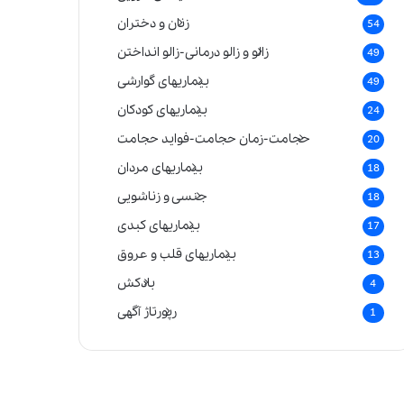
زنان و دختران
54
زالو و زالو درمانی-زالو انداختن
49
بیماریهای گوارشی
49
بیماریهای کودکان
24
حجامت-زمان حجامت-فواید حجامت
20
بیماریهای مردان
18
جنسی و زناشویی
18
بیماریهای کبدی
17
بیماریهای قلب و عروق
13
بادکش
4
رپورتاژ آگهی
1