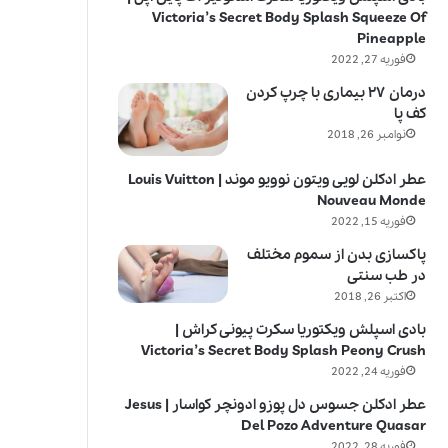
Victoria’s Secret Body Splash Squeeze Of
Pineapple
فوریه 27, 2022
درمان ۲۷ بیماری با چرپ کردن
کف پا
نوامبر 26, 2018
عطر ادکلن لویی ویتون نوویو موند | Louis Vuitton
Nouveau Monde
فوریه 15, 2022
پاکسازی بدن از سموم مختلف
در طب سنتی
اکتبر 26, 2018
بادی اسپلش ویکتوریا سکرت پیونی کراش |
Victoria’s Secret Body Splash Peony Crush
فوریه 24, 2022
عطر ادکلن جسوس دل پوزو ادونچر کواسار | Jesus
Del Pozo Adventure Quasar
فوریه 28, 2022