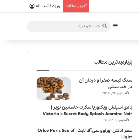
یفیت در خلق عطرهای لالیک
ورود / ثبت نام
آخرین مقالات
سایدبار
جستجو
برای
پربازدیدترین مطالب
سنگ کیسه صفرا و درمان آن
در طب سنتی
جولای 20, 2018
بادی اسپلش ویکتوریا سکرت جاسمین نویر |
Victoria’s Secret Body Splash Jasmine Noir
مارس 6, 2022
عطر ادکلن اورلوو سی آف لایت | Orlov Paris Sea of
Light