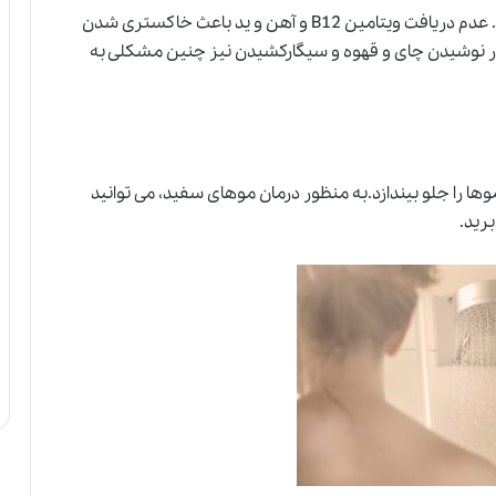
رژیم غذایی نامناسب منجر به سفید شدن مو می شود. عدم دریافت ویتامین B12 و آهن و ید باعث خاکستری شدن
ر نوشیدن چای و قهوه و سیگارکشیدن نیز چنین مشکلی به
وها را جلو بیندازد.به منظور درمان موهای سفید، می توانید
برید.