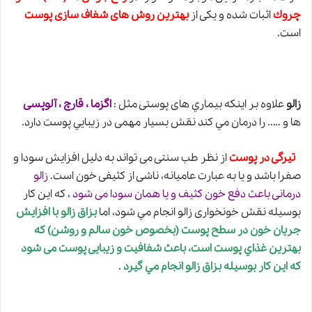
چروك
اثبات شده و يكی از
بهترين روش های شفاف سازی پوست
است.
زالو
علاوه بر اينكه بيماري های پوستی مثل :
اگزما ، قارچ ، آلوپسی
ها و ….. را درمان مي كند نقش بسيار مهمی در زيبايي پوست دارد.
تيرگی در پوست
از نظر
طب سنتی
می تواند به دليل افزايش سودا و
صفرا باشد و يا به عبارت عاميانه، ناشی از كثيفی خون است.
زالو
درمانی باعث دفع خون كثيف و يا همان سودا می شود
، كه اين کار
بوسيله نقش خونخواری زالو انجام مي شود، اما
بزاق زالو با افزايش
جريان خون در سطح پوست (بخصوص خون سالم و روشن) كه
بهترين غذاي پوست است، باعث شفافيت و زيبايی پوست می شود
كه اين كار بوسيله
بزاق زالو
انجام مي گيرد
.