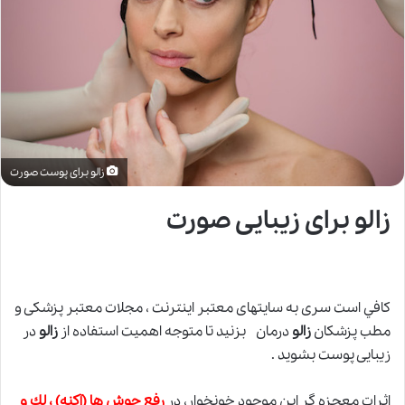
زالو برای پوست صورت
زالو برای زیبایی صورت
كافي است سری به سايتهای معتبر اينترنت ، مجلات معتبر پزشكی و
مطب پزشكان
زالو
درمان بزنيد تا متوجه اهميت استفاده از
زالو
در
زيبايی پوست بشويد .
اثرات معجزه گر اين موجود خونخوار، در
رفع جوش ها (آكنه) ، لك و