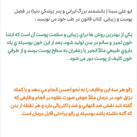
ابو علي سينا ( دانشمند بزرگ ايراني و پدر پزشكي دنيا) در فصل
پوست و زيبايی، كتاب قانون در طب خود می نويسد :
يكي از بهترين روش ها براي زيبایی و
سلامت پوست
آن است كه ابتدا
خون تميز و سالم در بدن توليد شود، بعد از اين خون بوسيله ي يك
داروي طبيعي مثلاً انجير يا زعفران به سطح پوست برسد و از طرفي
خون كثيف از پوست دور می شود .
زالو هر سه اين وظايف را به نحو احسن انجام مي دهد و با كمك
بزاق خود در درمان مثلاً جوش صورت علاوه بر انجام وظايفی كه
گفته شد نقش ضد التهابي و ضد باكتريائی دارد و هر نقطه از بدن
كه آكنه داشته باشد بوسيله ی زالو براحتی قابل درمان است.