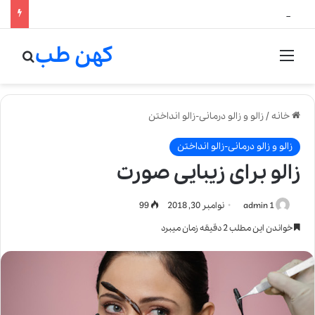
لالیک بیوتی: تلفیق هنر، علم و کیفیت در خلق عطرهای لالیک
کهن طب
منو
جستج
خانه
/
زالو و زالو درمانی-زالو انداختن
زالو و زالو درمانی-زالو انداختن
زالو برای زیبایی صورت
admin 1
نوامبر 30, 2018
99
خواندن این مطلب 2 دقیقه زمان میبرد