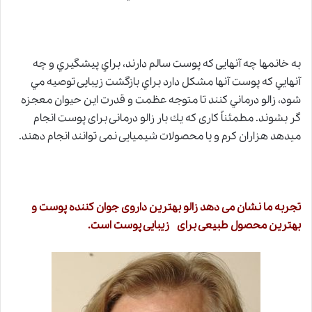
به خانمها چه آنهايی كه پوست سالم دارند، براي پيشگيري و چه
آنهايي كه پوست آنها مشكل دارد براي بازگشت زيبایی توصيه مي
شود، زالو درماني كنند تا متوجه عظمت و قدرت اين حيوان معجزه
گر بشوند. مطمئناً كاری كه يك بار زالو درمانی برای پوست انجام
میدهد هزاران كرم و يا محصولات شيميايی نمی توانند انجام دهند.
تجربه ما نشان می دهد زالو بهترين داروی
جوان كننده پوست
و
بهترین محصول طبيعی برای زيبایی پوست است.