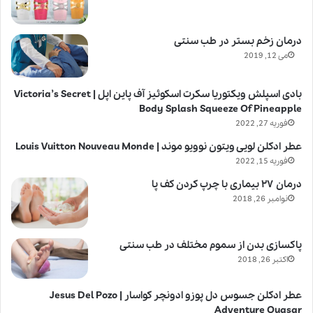
درمان زخم بستر در طب سنتی
می 12, 2019
بادی اسپلش ویکتوریا سکرت اسکوئیز آف پاین اپل | Victoria’s Secret
Body Splash Squeeze Of Pineapple
فوریه 27, 2022
عطر ادکلن لویی ویتون نوویو موند | Louis Vuitton Nouveau Monde
فوریه 15, 2022
درمان ۲۷ بیماری با چرپ کردن کف پا
نوامبر 26, 2018
پاکسازی بدن از سموم مختلف در طب سنتی
اکتبر 26, 2018
عطر ادکلن جسوس دل پوزو ادونچر کواسار | Jesus Del Pozo
Adventure Quasar