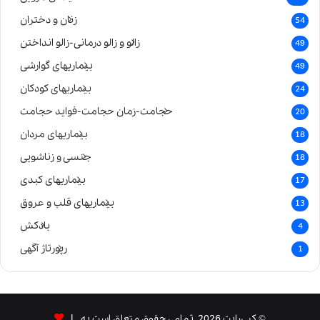
زنان و دختران
54
زالو و زالو درمانی-زالو انداختن
49
بیماریهای گوارشی
49
بیماریهای کودکان
24
حجامت-زمان حجامت-فواید حجامت
20
بیماریهای مردان
18
جنسی و زناشویی
18
بیماریهای کبدی
17
بیماریهای قلب و عروق
13
بادکش
4
رپورتاژ آگهی
1
© کپی‌رایت 2026, تمامی حقوق متعلق است به |