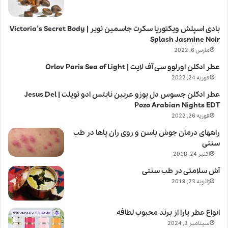
بادی اسپلش ویکتوریا سکرت جاسمین نویر | Victoria’s Secret Body
Splash Jasmine Noir
مارس 6, 2022
عطر ادکلن اورلوو سی آف لایت | Orlov Paris Sea of Light
فوریه 24, 2022
عطر ادکلن جسوس دل پوزو عربین نایتس ادو تویلت | Jesus Del
Pozo Arabian Nights EDT
فوریه 26, 2022
راههای درمان جوش باسن و روی ران پاها در طب
سنتی
اکتبر 24, 2018
آش سلامتی در طب سنتی
ژانویه 23, 2019
انواع عطر یارا از برند محبوب لطافه
سپتامبر 3, 2024