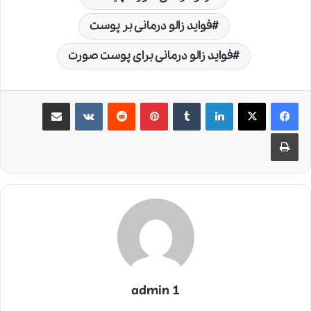
فواید زالو درمانی بر پوست
فواید زالو درمانی برای پوست صورت
لینکدین
‫تامبلر
‫پین‌ترست
‫رددیت
‫VKontakte
اشتراک گذاری از طریق ایمیل
چاپ
admin 1