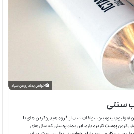
خواص پماد روغن سیاه
ب سنتی
یکتامول (Icthyol) که نام علمی آن آمونیوم بیتومینو سولفات است از گروه هیدروکربن های با
ی کردن پوست کاربرد دارد. این پماد پوستی که سال های
یعی به کار می رود دارای خواص بی نظیری است. در این