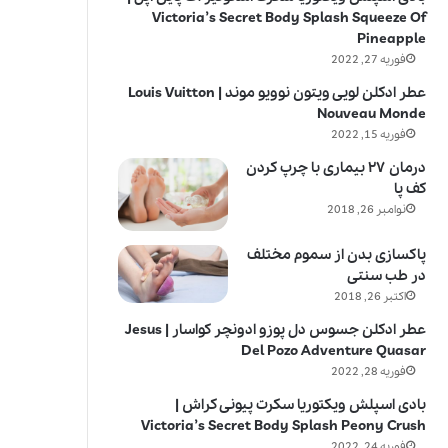
Victoria’s Secret Body Splash Squeeze Of
Pineapple
فوریه 27, 2022
عطر ادکلن لویی ویتون نوویو موند | Louis Vuitton
Nouveau Monde
فوریه 15, 2022
درمان ۲۷ بیماری با چرپ کردن
کف پا
نوامبر 26, 2018
پاکسازی بدن از سموم مختلف
در طب سنتی
اکتبر 26, 2018
عطر ادکلن جسوس دل پوزو ادونچر کواسار | Jesus
Del Pozo Adventure Quasar
فوریه 28, 2022
بادی اسپلش ویکتوریا سکرت پیونی کراش |
Victoria’s Secret Body Splash Peony Crush
فوریه 24, 2022