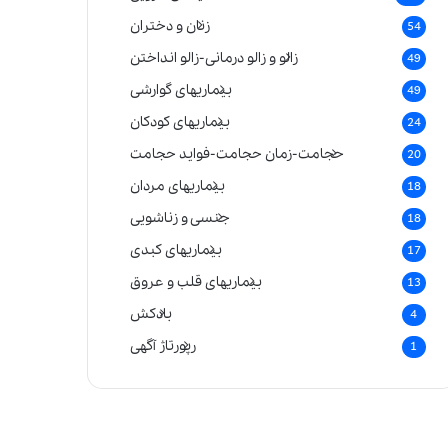
زنان و دختران
54
زالو و زالو درمانی-زالو انداختن
49
بیماریهای گوارشی
49
بیماریهای کودکان
24
حجامت-زمان حجامت-فواید حجامت
20
بیماریهای مردان
18
جنسی و زناشویی
18
بیماریهای کبدی
17
بیماریهای قلب و عروق
13
بادکش
4
رپورتاژ آگهی
1