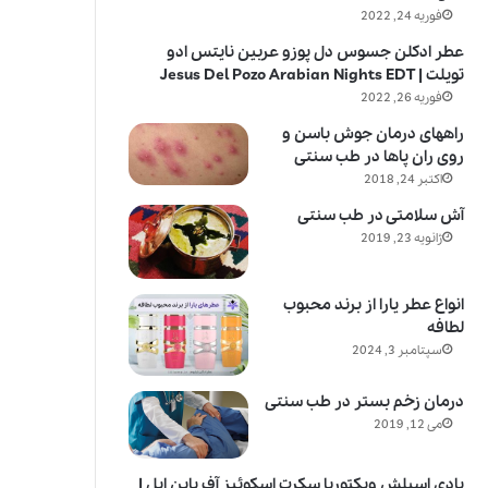
فوریه 24, 2022
عطر ادکلن جسوس دل پوزو عربین نایتس ادو
تویلت | Jesus Del Pozo Arabian Nights EDT
فوریه 26, 2022
راههای درمان جوش باسن و
روی ران پاها در طب سنتی
اکتبر 24, 2018
آش سلامتی در طب سنتی
ژانویه 23, 2019
انواع عطر یارا از برند محبوب
لطافه
سپتامبر 3, 2024
درمان زخم بستر در طب سنتی
می 12, 2019
بادی اسپلش ویکتوریا سکرت اسکوئیز آف پاین اپل |