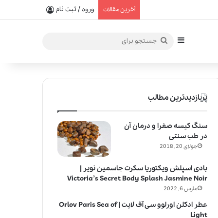
یفیت در خلق عطرهای لالیک
ورود / ثبت نام
آخرین مقالات
سایدبار
جستجو
برای
پربازدیدترین مطالب
سنگ کیسه صفرا و درمان آن
در طب سنتی
جولای 20, 2018
بادی اسپلش ویکتوریا سکرت جاسمین نویر |
Victoria’s Secret Body Splash Jasmine Noir
مارس 6, 2022
عطر ادکلن اورلوو سی آف لایت | Orlov Paris Sea of
Light