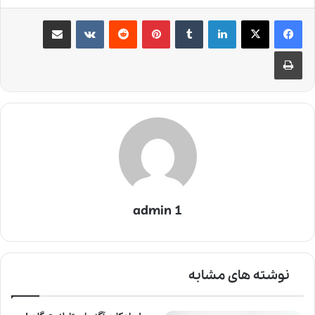
لینکدین
‫تامبلر
‫پین‌ترست
‫رددیت
‫VKontakte
اشتراک گذاری از طریق ایمیل
چاپ
admin 1
نوشته های مشابه