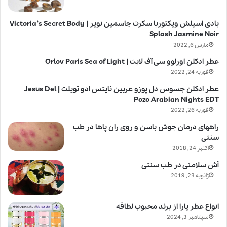
بادی اسپلش ویکتوریا سکرت جاسمین نویر | Victoria’s Secret Body
Splash Jasmine Noir
مارس 6, 2022
عطر ادکلن اورلوو سی آف لایت | Orlov Paris Sea of Light
فوریه 24, 2022
عطر ادکلن جسوس دل پوزو عربین نایتس ادو تویلت | Jesus Del
Pozo Arabian Nights EDT
فوریه 26, 2022
راههای درمان جوش باسن و روی ران پاها در طب
سنتی
اکتبر 24, 2018
آش سلامتی در طب سنتی
ژانویه 23, 2019
انواع عطر یارا از برند محبوب لطافه
سپتامبر 3, 2024