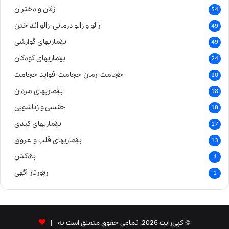
زنان و دختران
54
زالو و زالو درمانی-زالو انداختن
49
بیماریهای گوارشی
49
بیماریهای کودکان
24
حجامت-زمان حجامت-فواید حجامت
20
بیماریهای مردان
18
جنسی و زناشویی
18
بیماریهای کبدی
17
بیماریهای قلب و عروق
13
بادکش
4
رپورتاژ آگهی
1
© کپی‌رایت 2026, تمامی حقوق متعلق است به |