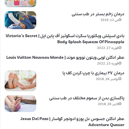
درمان زخم بستر در طب سنتی
می 12, 2019
بادی اسپلش ویکتوریا سکرت اسکوئیز آف پاین اپل | Victoria’s Secret
Body Splash Squeeze Of Pineapple
فوریه 27, 2022
عطر ادکلن لویی ویتون نوویو موند | Louis Vuitton Nouveau Monde
فوریه 15, 2022
درمان ۲۷ بیماری با چرپ کردن کف پا
نوامبر 26, 2018
پاکسازی بدن از سموم مختلف در طب سنتی
اکتبر 26, 2018
عطر ادکلن جسوس دل پوزو ادونچر کواسار | Jesus Del Pozo
Adventure Quasar