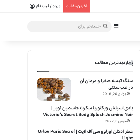
یفیت در خلق عطرهای لالیک
ورود / ثبت نام
آخرین مقالات
سایدبار
جستجو
برای
پربازدیدترین مطالب
سنگ کیسه صفرا و درمان آن
در طب سنتی
جولای 20, 2018
بادی اسپلش ویکتوریا سکرت جاسمین نویر |
Victoria’s Secret Body Splash Jasmine Noir
مارس 6, 2022
عطر ادکلن اورلوو سی آف لایت | Orlov Paris Sea of
Light