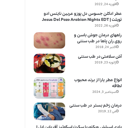
فوریه 24, 2022
عطر ادکلن جسوس دل پوزو عربین نایتس ادو
تویلت | Jesus Del Pozo Arabian Nights EDT
فوریه 26, 2022
راههای درمان جوش باسن و
روی ران پاها در طب سنتی
اکتبر 24, 2018
آش سلامتی در طب سنتی
ژانویه 23, 2019
انواع عطر یارا از برند محبوب
لطافه
سپتامبر 3, 2024
درمان زخم بستر در طب سنتی
می 12, 2019
بادی اسپلش ویکتوریا سکرت اسکوئیز آف پاین اپل |