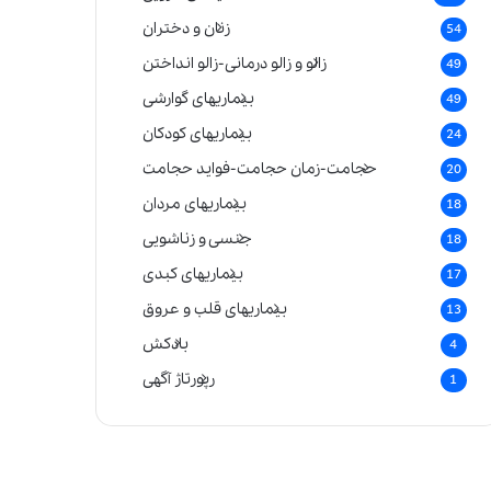
زنان و دختران
54
زالو و زالو درمانی-زالو انداختن
49
بیماریهای گوارشی
49
بیماریهای کودکان
24
حجامت-زمان حجامت-فواید حجامت
20
بیماریهای مردان
18
جنسی و زناشویی
18
بیماریهای کبدی
17
بیماریهای قلب و عروق
13
بادکش
4
رپورتاژ آگهی
1