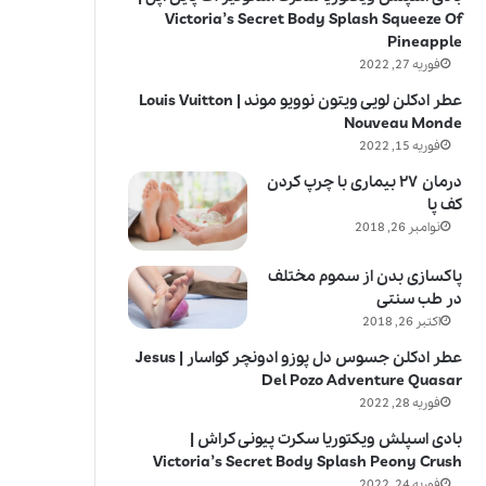
Victoria’s Secret Body Splash Squeeze Of
Pineapple
فوریه 27, 2022
عطر ادکلن لویی ویتون نوویو موند | Louis Vuitton
Nouveau Monde
فوریه 15, 2022
درمان ۲۷ بیماری با چرپ کردن
کف پا
نوامبر 26, 2018
پاکسازی بدن از سموم مختلف
در طب سنتی
اکتبر 26, 2018
عطر ادکلن جسوس دل پوزو ادونچر کواسار | Jesus
Del Pozo Adventure Quasar
فوریه 28, 2022
بادی اسپلش ویکتوریا سکرت پیونی کراش |
Victoria’s Secret Body Splash Peony Crush
فوریه 24, 2022