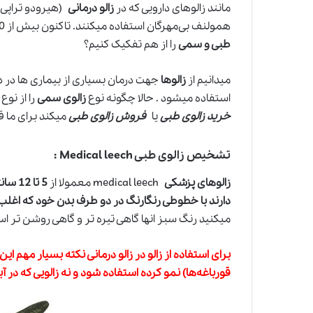
مانند زالوهای دارویی که در
زالو درمانی
(هیرودو تراپی) 
همولنف بی‌مهرگان استفاده میکنند. تاکنون بیش از 600 نوع
طبی و سمی
را از هم تفکیک کنیم؟
میدانیم از
زالوها
جهت درمان بسیاری از بیماری ها در د
استفاده میشود . حالا چگونه نوع
زالوی سمی
را از نوع
خرید زالوی طبی
یا
فروش زالوی طبی
میکند برای ما 
تشخیص زالوی طبی Medical leech :
زالوهای پزشکی
medical leech معمولا از
5 تا 12 سانتیمتر طول
دارند
با خطوطی رنگارنگ در دو طرف بدن خود که اغلب 
میکنید رنگ سبز انها گاهی تیره تر
و
گاهی روشن تر اس
برای استفاده از زالو در زالو درمانی نکته بسیار مهم ا
قورباغه‌ها) نمو کرده استفاده شود و نه زالویی که در آ