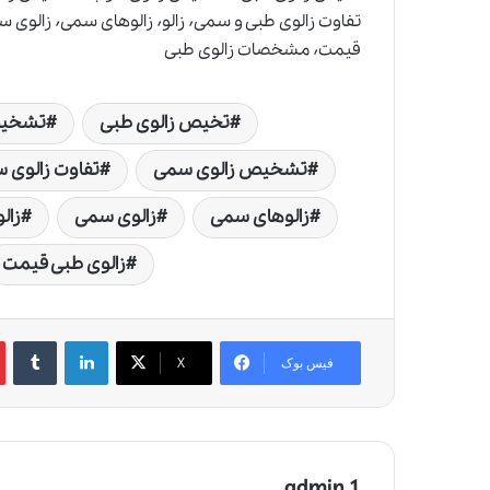
قیمت٬ مشخصات زالوی طبی
تخیص زالوی طبی
تشخیص
تشخیص زالوی سمی
تفاوت زالوی س
زالوهای سمی
زالوی سمی
زال
زالوی طبی قیمت
لینکدین
‫تامبلر
‫
فیس بوک
X
admin 1