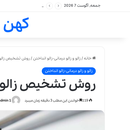
جمعه, آگوست 7 2026
کهن 
خانه
/
زالو و زالو درمانی-زالو انداختن
/
روش تشخیص زالو
زالو و زالو درمانی-زالو انداختن
روش تشخیص زالوی
119
خواندن این مطلب 3 دقیقه زمان میبرد
admin 1