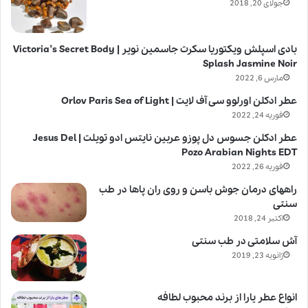
جولای 20, 2018
بادی اسپلش ویکتوریا سکرت جاسمین نویر | Victoria’s Secret Body
Splash Jasmine Noir
مارس 6, 2022
عطر ادکلن اورلوو سی آف لایت | Orlov Paris Sea of Light
فوریه 24, 2022
عطر ادکلن جسوس دل پوزو عربین نایتس ادو تویلت | Jesus Del
Pozo Arabian Nights EDT
فوریه 26, 2022
راههای درمان جوش باسن و روی ران پاها در طب
سنتی
اکتبر 24, 2018
آش سلامتی در طب سنتی
ژانویه 23, 2019
انواع عطر یارا از برند محبوب لطافه