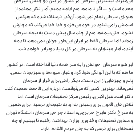
می‌میرند. بیشترین سرطان در کشور در بین دو جنس، سرطان
معده است و …. اگر تا ماه‌ها هم ادامه دهیم، آمار تکان‌دهنده از
هیولای سرطان تمام نمی‌شود. آن‌قدر ترسناک شده که هرکس
اسمش را می‌شنود در خود می‌خزد و خدا خدا می‌کند که دچارش
نشود. حتی بیمه‌ها هم از چند سال پیش دست به بیمه سرطان
زده‌اند! اما سرطان فقط در ایران این‌طور جولان نمی‌دهد. تا دهه
آینده، آمار مبتلایان به سرطان در کل دنیا، دوبرابر خواهد شد.
ابر شوم سرطان، خودش را به سر همه دنیا انداخته است. در کشور
ما هم که با این آلودگی هوا، گرد و غبار،
میوه‌ها و سبزیجات سمی
،
پالم و چیزهایی از این دست، دیگر راهی برای فرار از سرطان
نمی‌ماند. بهترین کسی که می‌توانست درباره این فاجعه صحبت کند،
دکتر اسماعیل اکبری، رئیس مرکز تحقیقات سرطان است. اما
تلاش‌های قانون برای رسیدن به او، به نتیجه‌ای نرسید. برای همین
به سراغ دکتر «ایرج حریرچی» استاد جراحی سرطان دانشگاه تهران
و معاون تحقیقات و فناوری وزارت بهداشت رفتیم تا ببینیم او چه
نسخه‌ای برای ترسی که به جان مردم افتاده، دارد.