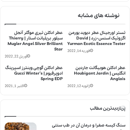
نوشته های مشابه
تستر اورجینال عطر دیوید یورمن
عطر ادکلن تیری موگلر آنجل
اگزوتیک اسنس-زرد | David
سیلور بریلیانت استار | Thierry
Mugler Angel Silver Brilliant
Yurman Exotic Essence Tester
Star
فوریه 14, 2022
آوریل 22, 2022
عطر ادکلن هوبیگانت جاردین
عطر ادکلن گوچی وینترز اسپرینگ
انگلیس | Houbigant Jardin
ادوپرفیوم | Gucci Winter’s
Spring EDP
Anglais
ژانویه 12, 2022
اکتبر 1, 2021
پربازدیدترین مطالب
سنگ کیسه صفرا و درمان آن در طب سنتی