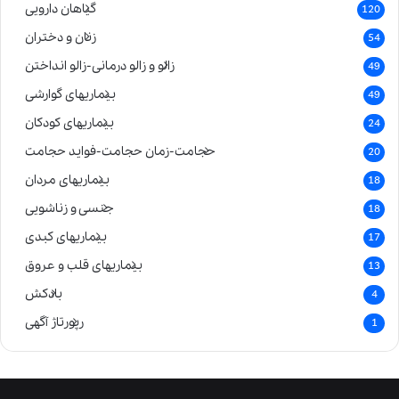
گیاهان دارویی
120
زنان و دختران
54
زالو و زالو درمانی-زالو انداختن
49
بیماریهای گوارشی
49
بیماریهای کودکان
24
حجامت-زمان حجامت-فواید حجامت
20
بیماریهای مردان
18
جنسی و زناشویی
18
بیماریهای کبدی
17
بیماریهای قلب و عروق
13
بادکش
4
رپورتاژ آگهی
1