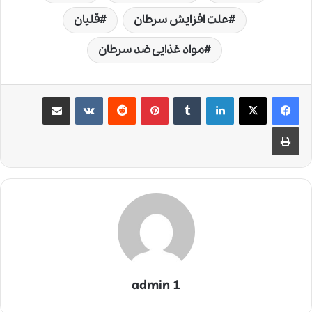
علت افزایش سرطان
قلیان
مواد غذایی ضد سرطان
لینکدین
‫تامبلر
‫پین‌ترست
‫رددیت
‫VKontakte
اشتراک گذاری از طریق ایمیل
چاپ
admin 1