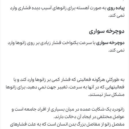
پياده روى
به صورت آهسته براى زانوهاى آسيب ديده فشارى وارد
نمى کند.
دوچرخه سوارى
دوچرخه سوارى
با سرعت يکنواخت فشار زيادى بر روى زانوها وارد
نمى کند.
به طورکلي هرگونه فعاليتى که فشار کمى بر زانوها وارد کند و يا
فعاليتهايى که در آنها به سرعت، تغيير جهت نمي دهيد، براى زانوها
مشکل ساز نيستند.
زانودرد‏ یک شکایت عمده در میان بسیاری از افراد جامعه است و
عوامل مختلفی در ایجاد آن دخالت دارند.
مفصل زانو از مفاصل بزرگ بدن انسان است که به علت فشارهای