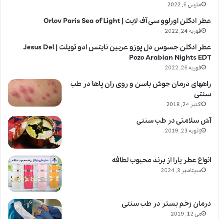
مارس 6, 2022
عطر ادکلن اورلوو سی آف لایت | Orlov Paris Sea of Light
فوریه 24, 2022
عطر ادکلن جسوس دل پوزو عربین نایتس ادو تویلت | Jesus Del
Pozo Arabian Nights EDT
فوریه 26, 2022
راههای درمان جوش باسن و روی ران پاها در طب
سنتی
اکتبر 24, 2018
آش سلامتی در طب سنتی
ژانویه 23, 2019
انواع عطر یارا از برند محبوب لطافه
سپتامبر 3, 2024
درمان زخم بستر در طب سنتی
می 12, 2019