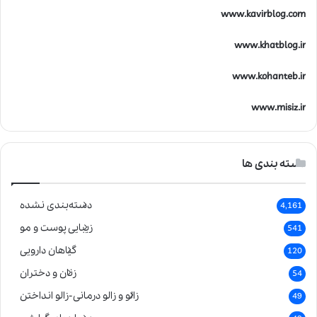
www.kavirblog.com
www.khatblog.ir
www.kohanteb.ir
www.misiz.ir
دسته بندی ها
دسته‌بندی نشده
4,161
زیبایی پوست و مو
541
گیاهان دارویی
120
زنان و دختران
54
زالو و زالو درمانی-زالو انداختن
49