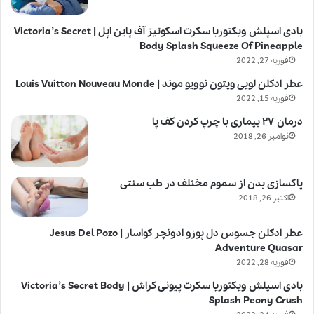
بادی اسپلش ویکتوریا سکرت اسکوئیز آف پاین اپل | Victoria’s Secret
Body Splash Squeeze Of Pineapple
فوریه 27, 2022
عطر ادکلن لویی ویتون نوویو موند | Louis Vuitton Nouveau Monde
فوریه 15, 2022
درمان ۲۷ بیماری با چرپ کردن کف پا
نوامبر 26, 2018
پاکسازی بدن از سموم مختلف در طب سنتی
اکتبر 26, 2018
عطر ادکلن جسوس دل پوزو ادونچر کواسار | Jesus Del Pozo
Adventure Quasar
فوریه 28, 2022
بادی اسپلش ویکتوریا سکرت پیونی کراش | Victoria’s Secret Body
Splash Peony Crush