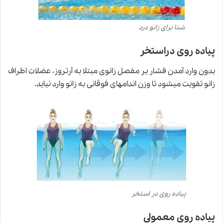
شنا برای زانو درد
پياده روى دراستخر
بدون وارد آمدن فشار بر مفصل زانوى مبتلا به آرتروز، عضلات اطراف
زانو تقويت ميشود تا وزن اندامهای فوقانى به زانو وارد نيايد.
پیاده روی در استخر
پياده روى معمولى