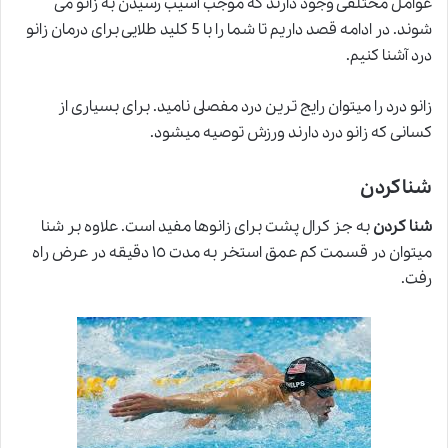
عوامل مختلفی وجود دارند که موجب آسیب رسیدن به زانو می
شوند. در ادامه قصد داریم تا شما را با 5 کلید طلایی برای درمان زانو
درد آشنا کنیم.
زانو درد را ميتوان رايج ترين درد مفصلى ناميد. براى بسيارى از
کسانى که زانو درد دارند ورزش توصيه ميشود.
شناکردن
شنا کردن
به جز کرال پشت براى زانوها مفيد است. علاوه بر شنا
ميتوان در قسمت کم عمق استخر به مدت ١٥ دقيقه در عرض راه
رفت.