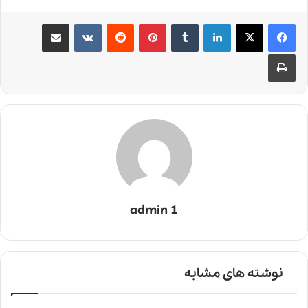
لینکدین
‫تامبلر
‫پین‌ترست
‫رددیت
‫VKontakte
اشتراک گذاری از طریق ایمیل
چاپ
admin 1
نوشته های مشابه