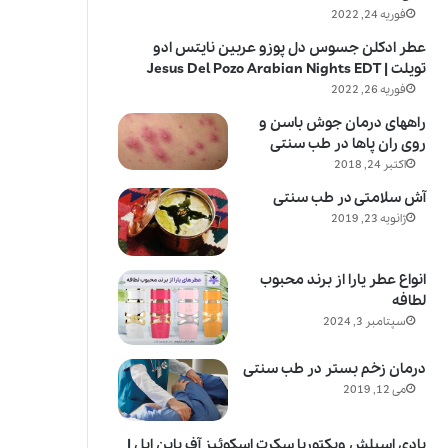
فوریه 24, 2022
عطر ادکلن جسوس دل پوزو عربین نایتس ادو
تویلت | Jesus Del Pozo Arabian Nights EDT
فوریه 26, 2022
راههای درمان جوش باسن و
روی ران پاها در طب سنتی
اکتبر 24, 2018
آش سلامتی در طب سنتی
ژانویه 23, 2019
انواع عطر یارا از برند محبوب
لطافه
سپتامبر 3, 2024
درمان زخم بستر در طب سنتی
می 12, 2019
بادی اسپلش ویکتوریا سکرت اسکوئیز آف پاین اپل |