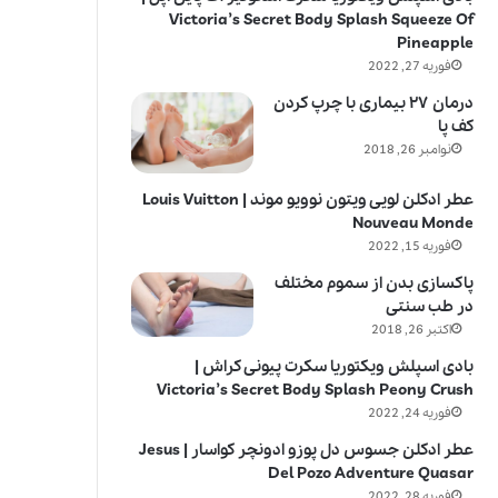
Victoria’s Secret Body Splash Squeeze Of
Pineapple
فوریه 27, 2022
درمان ۲۷ بیماری با چرپ کردن
کف پا
نوامبر 26, 2018
عطر ادکلن لویی ویتون نوویو موند | Louis Vuitton
Nouveau Monde
فوریه 15, 2022
پاکسازی بدن از سموم مختلف
در طب سنتی
اکتبر 26, 2018
بادی اسپلش ویکتوریا سکرت پیونی کراش |
Victoria’s Secret Body Splash Peony Crush
فوریه 24, 2022
عطر ادکلن جسوس دل پوزو ادونچر کواسار | Jesus
Del Pozo Adventure Quasar
فوریه 28, 2022