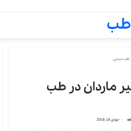
لالیک بیوتی: تلفیق هنر، علم و ک
طب
ر طب سنتی
ر ماردان در طب
ad
جولای 19, 2018