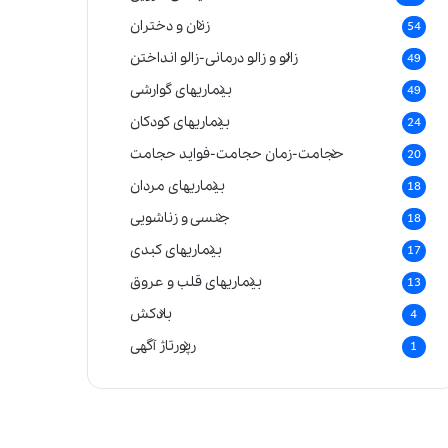
زنان و دختران
54
زالو و زالو درمانی-زالو انداختن
49
بیماریهای گوارشی
49
بیماریهای کودکان
24
حجامت-زمان حجامت-فواید حجامت
20
بیماریهای مردان
18
جنسی و زناشویی
18
بیماریهای کبدی
17
بیماریهای قلب و عروق
13
بادکش
4
رپورتاژ آگهی
1