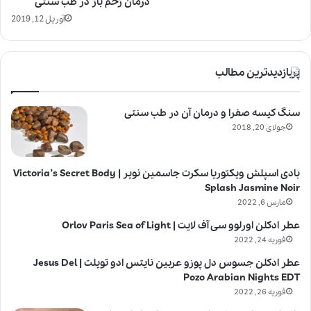
درمان زخم باز در طب سنتی
آوریل 12, 2019
پربازدیدترین مطالب
سنگ کیسه صفرا و درمان آن در طب سنتی
جولای 20, 2018
بادی اسپلش ویکتوریا سکرت جاسمین نویر | Victoria’s Secret Body
Splash Jasmine Noir
مارس 6, 2022
عطر ادکلن اورلوو سی آف لایت | Orlov Paris Sea of Light
فوریه 24, 2022
عطر ادکلن جسوس دل پوزو عربین نایتس ادو تویلت | Jesus Del
Pozo Arabian Nights EDT
فوریه 26, 2022