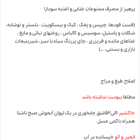
پرهیز از مصرف ممنوعات غذایی و اغذیه سودازا
(فست فودها، چیپس
و
پفک ، کیک و بیسکوییت ، دلستر و نوشابه،
شکلات و پاستیل، سوسیس و کالباس ، روغنهای نباتی و مایع ،
غذاهای مانده و فریزری ، چای پررنگ سیاه یا سبز، شیرینیجات
بازاری و بستنی، …)
اصلاح طبع و
مزاج
مطلقا
یبوست نداشته باشد
خاکشیر
۱الی۲قاشق چایخوری در یک لیوان آبجوش صبح ناشتا
همراه باکمی عسل
انجیر و آلو
خیسانده در آب