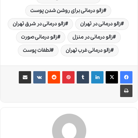
زالو درمانی برای روشن شدن پوست
زالو درمانی در تهران
زالو درمانی در شرق تهران
زالو درمانی در منزل
زالو درمانی صورت
زالو درمانی غرب تهران
لطفات پوست
لینکدین
‫تامبلر
‫پین‌ترست
‫رددیت
‫VKontakte
اشتراک گذاری از طریق ایمیل
چاپ