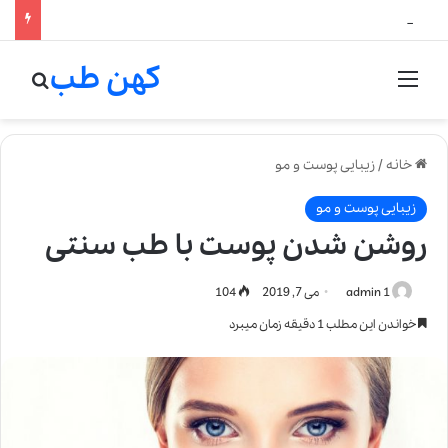
لالیک بیوتی: تلفیق هنر، علم و کیفیت در خلق عطرهای لالیک
کهن طب
منو
جستج
خانه
/
زیبایی پوست و مو
زیبایی پوست و مو
روشن شدن پوست با طب سنتی
admin 1
می 7, 2019
104
خواندن این مطلب 1 دقیقه زمان میبرد