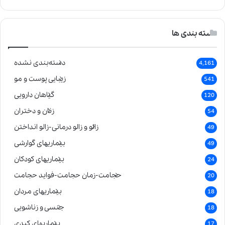
دسته بندی ها
دسته‌بندی نشده
4,161
زیبایی پوست و مو
541
گیاهان دارویی
120
زنان و دختران
54
زالو و زالو درمانی-زالو انداختن
49
بیماریهای گوارشی
49
بیماریهای کودکان
24
حجامت-زمان حجامت-فواید حجامت
20
بیماریهای مردان
18
جنسی و زناشویی
18
بیماریهای کبدی
17