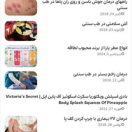
راههای درمان جوش باسن و روی ران پاها در طب
سنتی
اکتبر 24, 2018
آش سلامتی در طب سنتی
ژانویه 23, 2019
انواع عطر یارا از برند محبوب لطافه
سپتامبر 3, 2024
درمان زخم بستر در طب سنتی
می 12, 2019
بادی اسپلش ویکتوریا سکرت اسکوئیز آف پاین اپل | Victoria’s Secret
Body Splash Squeeze Of Pineapple
فوریه 27, 2022
درمان ۲۷ بیماری با چرپ کردن کف پا
نوامبر 26, 2018