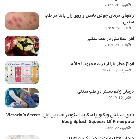
فوریه 26, 2022
راههای درمان جوش باسن و روی ران پاها در طب
سنتی
اکتبر 24, 2018
آش سلامتی در طب سنتی
ژانویه 23, 2019
انواع عطر یارا از برند محبوب لطافه
سپتامبر 3, 2024
درمان زخم بستر در طب سنتی
می 12, 2019
بادی اسپلش ویکتوریا سکرت اسکوئیز آف پاین اپل | Victoria’s Secret
Body Splash Squeeze Of Pineapple
فوریه 27, 2022
درمان ۲۷ بیماری با چرپ کردن کف پا