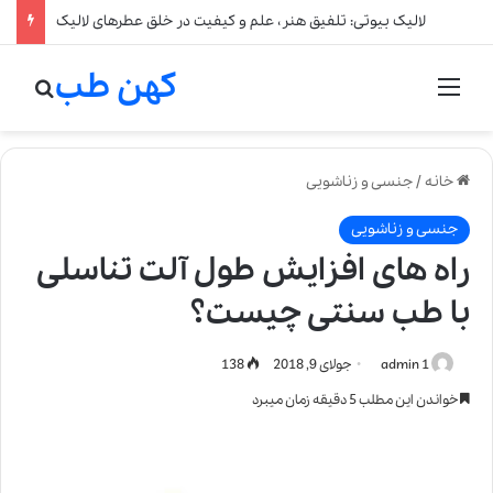
لالیک بیوتی: تلفیق هنر، علم و کیفیت در خلق عطرهای لالیک
کهن طب
منو
جستج
خانه
/
جنسی و زناشویی
جنسی و زناشویی
راه های افزایش طول آلت تناسلی
با طب سنتی چیست؟
admin 1
جولای 9, 2018
138
خواندن این مطلب 5 دقیقه زمان میبرد