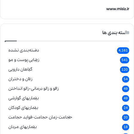
www.misiz.ir
دسته بندی ها
دسته‌بندی نشده
4,161
زیبایی پوست و مو
541
گیاهان دارویی
120
زنان و دختران
54
زالو و زالو درمانی-زالو انداختن
49
بیماریهای گوارشی
49
بیماریهای کودکان
24
حجامت-زمان حجامت-فواید حجامت
20
بیماریهای مردان
18