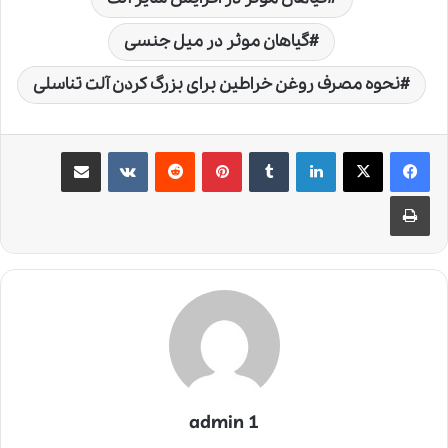
گیاهان موثر در میل جنسی
نحوه مصرف روغن خراطین برای بزرگ کردن آلت تناسلی
لینکدین
‫تامبلر
‫پین‌ترست
‫رددیت
‫VKontakte
اشتراک گذاری از طریق ایمیل
چاپ
admin 1