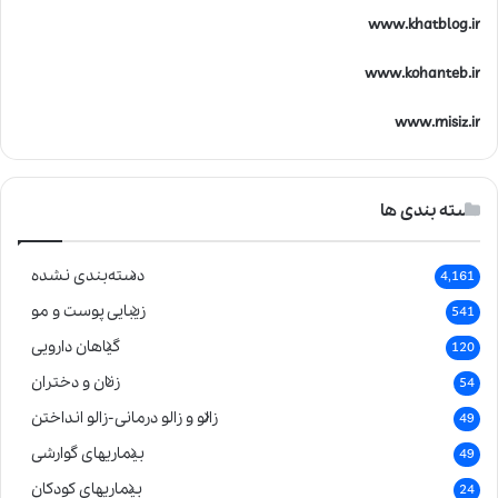
www.khatblog.ir
www.kohanteb.ir
www.misiz.ir
دسته بندی ها
دسته‌بندی نشده
4,161
زیبایی پوست و مو
541
گیاهان دارویی
120
زنان و دختران
54
زالو و زالو درمانی-زالو انداختن
49
بیماریهای گوارشی
49
بیماریهای کودکان
24