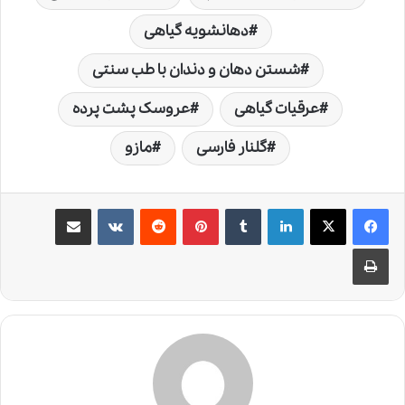
دهانشویه گیاهی
شستن دهان و دندان با طب سنتی
عرقیات گیاهی
عروسک پشت پرده
گلنار فارسی
مازو
لینکدین
‫تامبلر
‫پین‌ترست
‫رددیت
‫VKontakte
اشتراک گذاری از طریق ایمیل
چاپ