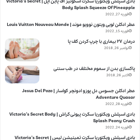
بادی اسپلش ویکتوریا سکرت اسکوئیز آف پاین اپل | Victoria’s Secret
Body Splash Squeeze Of Pineapple
فوریه 27, 2022
عطر ادکلن لویی ویتون نوویو موند | Louis Vuitton Nouveau Monde
فوریه 15, 2022
درمان ۲۷ بیماری با چرپ کردن کف پا
نوامبر 26, 2018
پاکسازی بدن از سموم مختلف در طب سنتی
اکتبر 26, 2018
عطر ادکلن جسوس دل پوزو ادونچر کواسار | Jesus Del Pozo
Adventure Quasar
فوریه 28, 2022
بادی اسپلش ویکتوریا سکرت پیونی کراش | Victoria’s Secret Body
Splash Peony Crush
فوریه 24, 2022
بادی اسپلش ویکتوریا سکرت تمپتیشن لیس | Victoria’s Secret