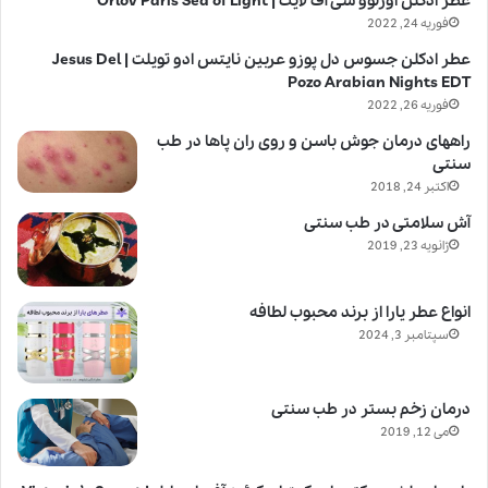
عطر ادکلن اورلوو سی آف لایت | Orlov Paris Sea of Light
فوریه 24, 2022
عطر ادکلن جسوس دل پوزو عربین نایتس ادو تویلت | Jesus Del
Pozo Arabian Nights EDT
فوریه 26, 2022
راههای درمان جوش باسن و روی ران پاها در طب
سنتی
اکتبر 24, 2018
آش سلامتی در طب سنتی
ژانویه 23, 2019
انواع عطر یارا از برند محبوب لطافه
سپتامبر 3, 2024
درمان زخم بستر در طب سنتی
می 12, 2019