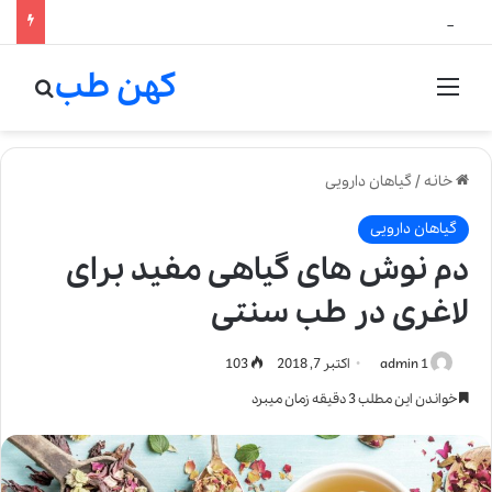
لالیک بیوتی: تلفیق هنر، علم و کیفیت در خلق عطرهای لالیک
کهن طب
منو
جستج
خانه
/
گیاهان دارویی
گیاهان دارویی
دم نوش های گیاهی مفید برای
لاغری در طب سنتی
admin 1
اکتبر 7, 2018
103
خواندن این مطلب 3 دقیقه زمان میبرد