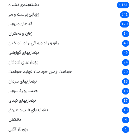
دسته‌بندی نشده
4,161
زیبایی پوست و مو
541
گیاهان دارویی
120
زنان و دختران
54
زالو و زالو درمانی-زالو انداختن
49
بیماریهای گوارشی
49
بیماریهای کودکان
24
حجامت-زمان حجامت-فواید حجامت
20
بیماریهای مردان
18
جنسی و زناشویی
18
بیماریهای کبدی
17
بیماریهای قلب و عروق
13
بادکش
4
رپورتاژ آگهی
1