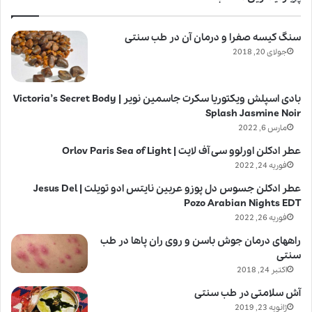
سنگ کیسه صفرا و درمان آن در طب سنتی
جولای 20, 2018
بادی اسپلش ویکتوریا سکرت جاسمین نویر | Victoria’s Secret Body
Splash Jasmine Noir
مارس 6, 2022
عطر ادکلن اورلوو سی آف لایت | Orlov Paris Sea of Light
فوریه 24, 2022
عطر ادکلن جسوس دل پوزو عربین نایتس ادو تویلت | Jesus Del
Pozo Arabian Nights EDT
فوریه 26, 2022
راههای درمان جوش باسن و روی ران پاها در طب
سنتی
اکتبر 24, 2018
آش سلامتی در طب سنتی
ژانویه 23, 2019