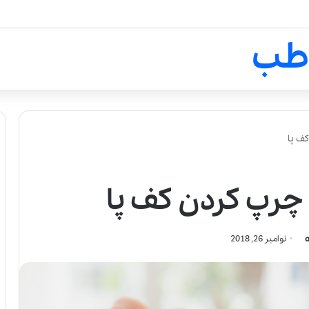
لالیک بیوتی: تلفیق هنر، علم و ک
طب
نوامبر 26, 2018