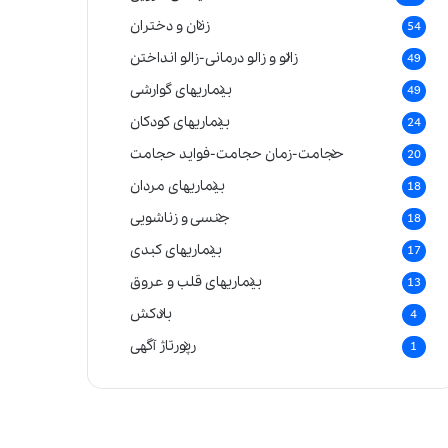
زنان و دختران
54
زالو و زالو درمانی-زالو انداختن
49
بیماریهای گوارشی
49
بیماریهای کودکان
24
حجامت-زمان حجامت-فواید حجامت
20
بیماریهای مردان
18
جنسی و زناشویی
18
بیماریهای کبدی
17
بیماریهای قلب و عروق
13
بادکش
4
رپورتاژ آگهی
1