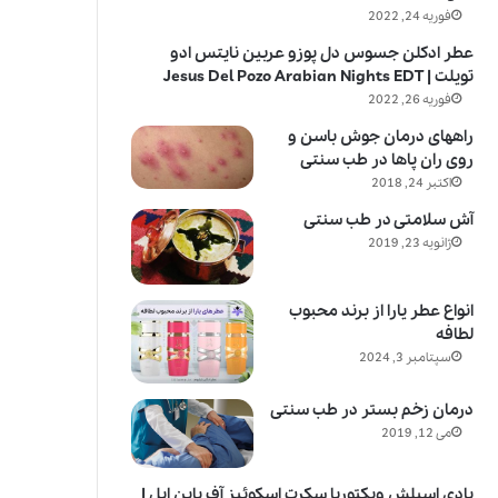
فوریه 24, 2022
عطر ادکلن جسوس دل پوزو عربین نایتس ادو
تویلت | Jesus Del Pozo Arabian Nights EDT
فوریه 26, 2022
راههای درمان جوش باسن و
روی ران پاها در طب سنتی
اکتبر 24, 2018
آش سلامتی در طب سنتی
ژانویه 23, 2019
انواع عطر یارا از برند محبوب
لطافه
سپتامبر 3, 2024
درمان زخم بستر در طب سنتی
می 12, 2019
بادی اسپلش ویکتوریا سکرت اسکوئیز آف پاین اپل |