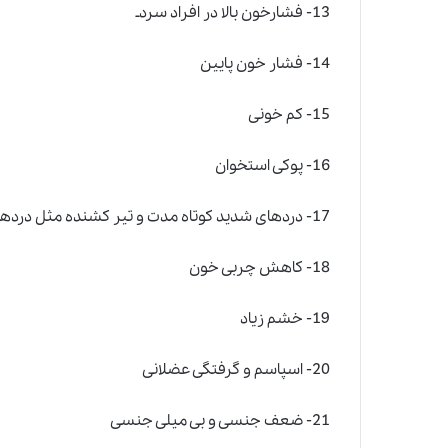
13- فشارخون بالا در افراد سردـ
14- فشار خون پایین
15- کم خونی
16- پوکی استخوان
17- دردهای شدید کوتاه مدت و تیر کشنده مثل دردهای قلبی، قاعدگی، میگرن
18- کاهش چربی خون
19- خشم زیاد
20- اسپاسم و گرفتگی عضلانی
21- ضعف جنسی و بی میلی جنسی