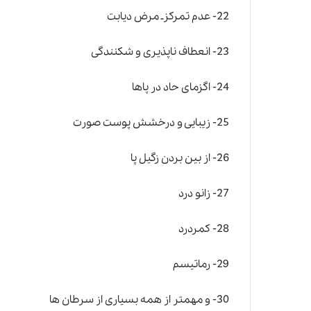
22- عدم تمرکزـ مرض دیابت
23- انعطاف ناپذیری و شکنندگی
24- اگزمای حاد در پاها
25- زیبایی و درخشش پوست صورت
26- از بین بردن زگیل پا
27- زانو درد
28- کمردرد
29- رماتیسم
30- و مهمتر از همه بسیاری از سرطان ها