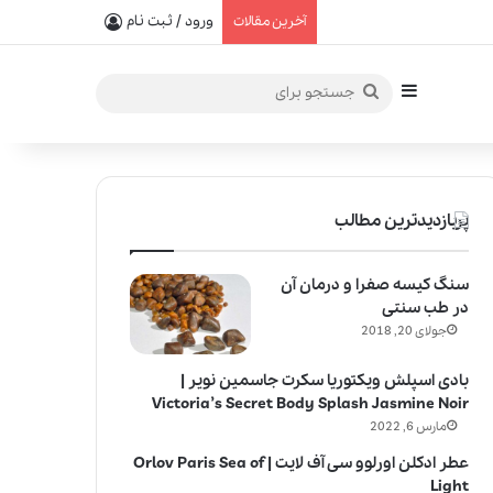
یفیت در خلق عطرهای لالیک
ورود / ثبت نام
آخرین مقالات
سایدبار
جستجو
برای
پربازدیدترین مطالب
سنگ کیسه صفرا و درمان آن
در طب سنتی
جولای 20, 2018
بادی اسپلش ویکتوریا سکرت جاسمین نویر |
Victoria’s Secret Body Splash Jasmine Noir
مارس 6, 2022
عطر ادکلن اورلوو سی آف لایت | Orlov Paris Sea of
Light