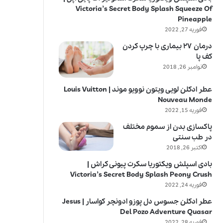
Victoria’s Secret Body Splash Squeeze Of
Pineapple
فوریه 27, 2022
درمان ۲۷ بیماری با چرپ کردن
کف پا
نوامبر 26, 2018
عطر ادکلن لویی ویتون نوویو موند | Louis Vuitton
Nouveau Monde
فوریه 15, 2022
پاکسازی بدن از سموم مختلف
در طب سنتی
اکتبر 26, 2018
بادی اسپلش ویکتوریا سکرت پیونی کراش |
Victoria’s Secret Body Splash Peony Crush
فوریه 24, 2022
عطر ادکلن جسوس دل پوزو ادونچر کواسار | Jesus
Del Pozo Adventure Quasar
فوریه 28, 2022