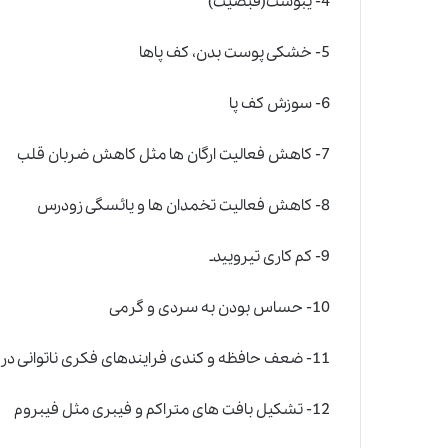
4- یبوست(قبضیت)
5- خشکی پوست بدن، کف پاها
6- سوزش کف پا
7- کاهش فعالیت ارگان ها مثل کاهش ضربان قلب
8- کاهش فعالیت تخمدان ها و یائسگی زودرس
9- کم کاری تیروییدـ
10- حساس بودن به سردی و گرمی
11- ضعف حافظه و کندی فرایندهای فکری ناتوانی در فراگیری و ذخیره اطلاعات
12- تشکیل بافت های متراکم و فیبری مثل فیبروم