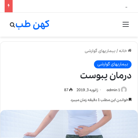
لالیک بیوتی: تلفیق هنر، علم و کیفیت در خلق عطرهای لالیک
کهن طب
منو
جستج
خانه
/
بیماریهای گوارشی
بیماریهای گوارشی
درمان یبوست
admin 1
ژانویه 3, 2019
87
خواندن این مطلب 1 دقیقه زمان میبرد