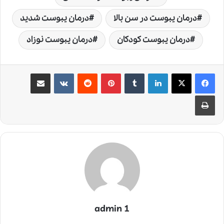
درمان یبوست در سن بالا
درمان یبوست شدید
درمان یبوست کودکان
درمان یبوست نوزاد
لینکدین
‫تامبلر
‫پین‌ترست
‫رددیت
‫VKontakte
اشتراک گذاری از طریق ایمیل
چاپ
admin 1