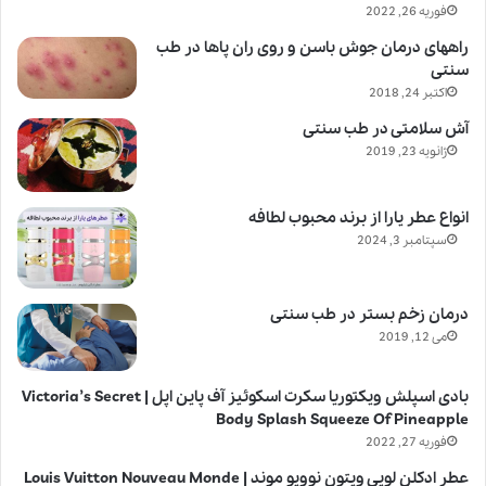
فوریه 26, 2022
راههای درمان جوش باسن و روی ران پاها در طب
سنتی
اکتبر 24, 2018
آش سلامتی در طب سنتی
ژانویه 23, 2019
انواع عطر یارا از برند محبوب لطافه
سپتامبر 3, 2024
درمان زخم بستر در طب سنتی
می 12, 2019
بادی اسپلش ویکتوریا سکرت اسکوئیز آف پاین اپل | Victoria’s Secret
Body Splash Squeeze Of Pineapple
فوریه 27, 2022
عطر ادکلن لویی ویتون نوویو موند | Louis Vuitton Nouveau Monde