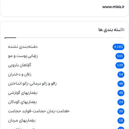
www.misiz.ir
دسته بندی ها
دسته‌بندی نشده
4,161
زیبایی پوست و مو
541
گیاهان دارویی
120
زنان و دختران
54
زالو و زالو درمانی-زالو انداختن
49
بیماریهای گوارشی
49
بیماریهای کودکان
24
حجامت-زمان حجامت-فواید حجامت
20
بیماریهای مردان
18