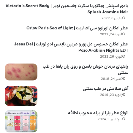
بادی اسپلش ویکتوریا سکرت جاسمین نویر | Victoria’s Secret Body
Splash Jasmine Noir
مارس 6, 2022
عطر ادکلن اورلوو سی آف لایت | Orlov Paris Sea of Light
فوریه 24, 2022
عطر ادکلن جسوس دل پوزو عربین نایتس ادو تویلت | Jesus Del
Pozo Arabian Nights EDT
فوریه 26, 2022
راههای درمان جوش باسن و روی ران پاها در طب
سنتی
اکتبر 24, 2018
آش سلامتی در طب سنتی
ژانویه 23, 2019
انواع عطر یارا از برند محبوب لطافه
سپتامبر 3, 2024