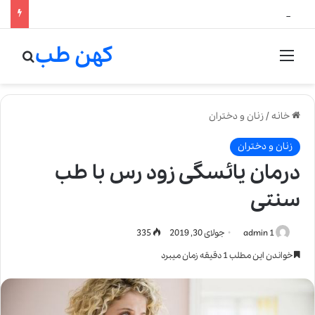
لالیک بیوتی: تلفیق هنر، علم و کیفیت در خلق عطرهای لالیک
کهن طب
منو
جستج
خانه
/
زنان و دختران
زنان و دختران
درمان یائسگی زود رس با طب
سنتی
admin 1
جولای 30, 2019
335
خواندن این مطلب 1 دقیقه زمان میبرد