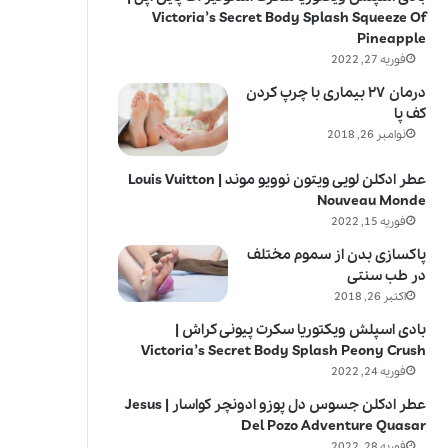
Victoria’s Secret Body Splash Squeeze Of
Pineapple
فوریه 27, 2022
درمان ۲۷ بیماری با چرپ کردن
کف پا
نوامبر 26, 2018
عطر ادکلن لویی ویتون نوویو موند | Louis Vuitton
Nouveau Monde
فوریه 15, 2022
پاکسازی بدن از سموم مختلف
در طب سنتی
اکتبر 26, 2018
بادی اسپلش ویکتوریا سکرت پیونی کراش |
Victoria’s Secret Body Splash Peony Crush
فوریه 24, 2022
عطر ادکلن جسوس دل پوزو ادونچر کواسار | Jesus
Del Pozo Adventure Quasar
فوریه 28, 2022