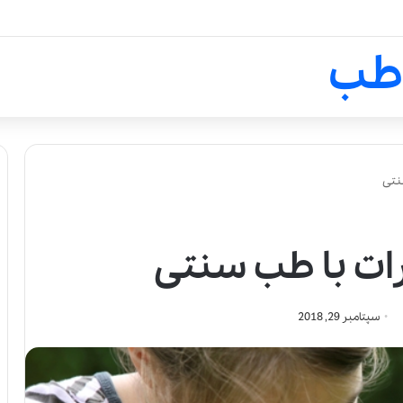
لالیک بیوتی: تلفیق هنر، علم و ک
طب
نتی
ات با طب سنتی
سپتامبر 29, 2018