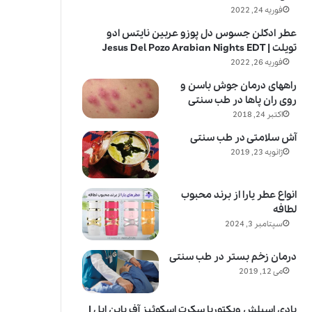
فوریه 24, 2022
عطر ادکلن جسوس دل پوزو عربین نایتس ادو
تویلت | Jesus Del Pozo Arabian Nights EDT
فوریه 26, 2022
راههای درمان جوش باسن و
روی ران پاها در طب سنتی
اکتبر 24, 2018
آش سلامتی در طب سنتی
ژانویه 23, 2019
انواع عطر یارا از برند محبوب
لطافه
سپتامبر 3, 2024
درمان زخم بستر در طب سنتی
می 12, 2019
بادی اسپلش ویکتوریا سکرت اسکوئیز آف پاین اپل |