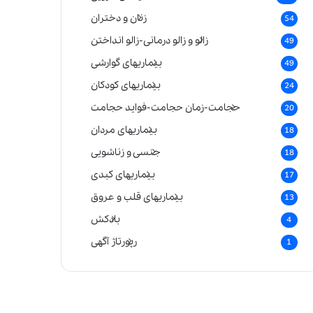
زنان و دختران
54
زالو و زالو درمانی-زالو انداختن
49
بیماریهای گوارشی
49
بیماریهای کودکان
24
حجامت-زمان حجامت-فواید حجامت
20
بیماریهای مردان
18
جنسی و زناشویی
18
بیماریهای کبدی
17
بیماریهای قلب و عروق
13
بادکش
4
رپورتاژ آگهی
1