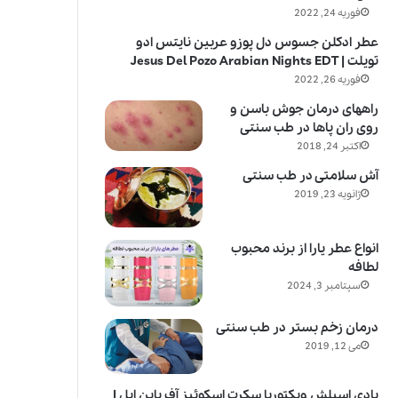
فوریه 24, 2022
عطر ادکلن جسوس دل پوزو عربین نایتس ادو
تویلت | Jesus Del Pozo Arabian Nights EDT
فوریه 26, 2022
راههای درمان جوش باسن و
روی ران پاها در طب سنتی
اکتبر 24, 2018
آش سلامتی در طب سنتی
ژانویه 23, 2019
انواع عطر یارا از برند محبوب
لطافه
سپتامبر 3, 2024
درمان زخم بستر در طب سنتی
می 12, 2019
بادی اسپلش ویکتوریا سکرت اسکوئیز آف پاین اپل |