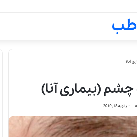
لالیک بیوتی: تلفیق هنر، علم و ک
طب
 آنا)
شم (بیماری آنا)
ژانویه 18, 2019