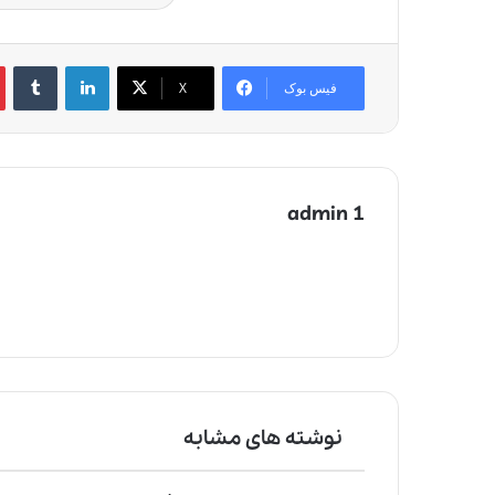
لینکدین
‫تامبلر
‫
فیس بوک
X
admin 1
نوشته های مشابه