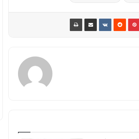
پین‌ترست
‫رددیت
‫VKontakte
اشتراک گذاری از طریق ایمیل
چاپ