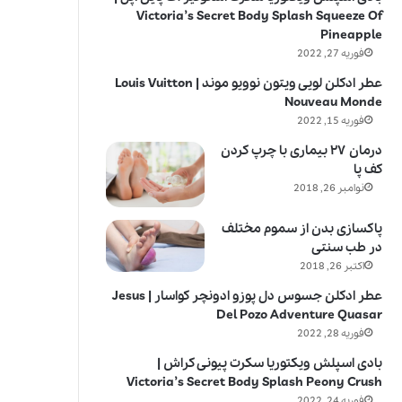
Victoria’s Secret Body Splash Squeeze Of
Pineapple
فوریه 27, 2022
عطر ادکلن لویی ویتون نوویو موند | Louis Vuitton
Nouveau Monde
فوریه 15, 2022
درمان ۲۷ بیماری با چرپ کردن
کف پا
نوامبر 26, 2018
پاکسازی بدن از سموم مختلف
در طب سنتی
اکتبر 26, 2018
عطر ادکلن جسوس دل پوزو ادونچر کواسار | Jesus
Del Pozo Adventure Quasar
فوریه 28, 2022
بادی اسپلش ویکتوریا سکرت پیونی کراش |
Victoria’s Secret Body Splash Peony Crush
فوریه 24, 2022