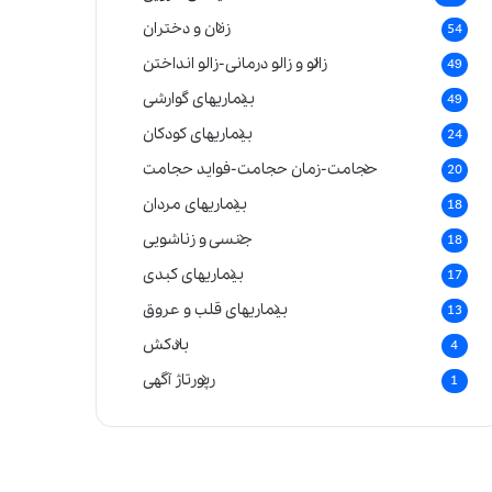
زنان و دختران
54
زالو و زالو درمانی-زالو انداختن
49
بیماریهای گوارشی
49
بیماریهای کودکان
24
حجامت-زمان حجامت-فواید حجامت
20
بیماریهای مردان
18
جنسی و زناشویی
18
بیماریهای کبدی
17
بیماریهای قلب و عروق
13
بادکش
4
رپورتاژ آگهی
1