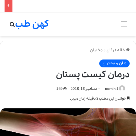
لالیک بیوتی: تلفیق هنر، علم و کیفیت در خلق عطرهای لالیک
کهن طب
منو
جستج
خانه
/
زنان و دختران
زنان و دختران
درمان کیست پستان
admin 1
دسامبر 16, 2018
149
خواندن این مطلب 2 دقیقه زمان میبرد