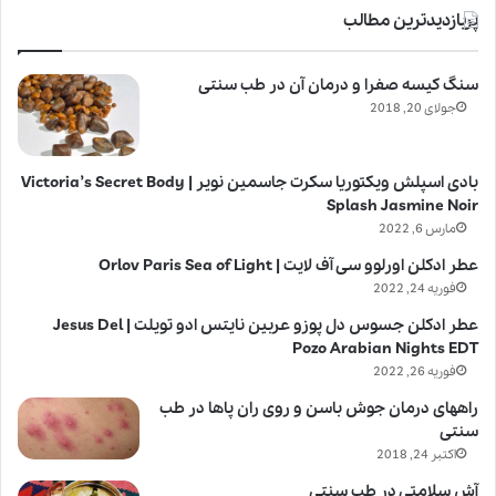
پربازدیدترین مطالب
سنگ کیسه صفرا و درمان آن در طب سنتی
جولای 20, 2018
بادی اسپلش ویکتوریا سکرت جاسمین نویر | Victoria’s Secret Body
Splash Jasmine Noir
مارس 6, 2022
عطر ادکلن اورلوو سی آف لایت | Orlov Paris Sea of Light
فوریه 24, 2022
عطر ادکلن جسوس دل پوزو عربین نایتس ادو تویلت | Jesus Del
Pozo Arabian Nights EDT
فوریه 26, 2022
راههای درمان جوش باسن و روی ران پاها در طب
سنتی
اکتبر 24, 2018
آش سلامتی در طب سنتی