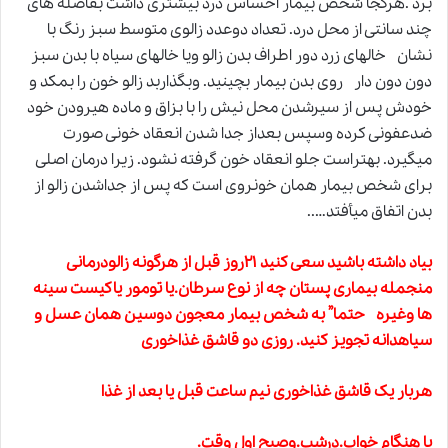
برد .هرکجا شخص بیمار احساس درد بیشتری داشت بفاصله های
چند سانتی از محل درد. تعداد دوعدد زالوی متوسط سبز رنگ با
نشان خالهای زرد دور اطراف بدن زالو ویا خالهای سیاه با بدن سبز
دون دون دار روی بدن بیمار بچینید. وبگذاربد زالو خون را بمکد و
خودش پس از سیرشدن محل نیش را با بزاق و ماده هیرودن خود
ضدعفونی کرده وسپس بعداز جدا شدن انعقاد خونی صورت
میگیرد
.
بهتراست جلو انعقاد خون گرفته نشود. زیرا درمان اصلی
برای شخص بیمار همان خونروی است که پس از جداشدن زالو از
بدن اتفاق میأفتد…..
بیاد داشته باشید سعی کنید ۲۱روز قبل از هرگونه
زالودرمانی
منجمله بیماری پستان چه از نوع سرطان.یا تومور یاکیست سینه
ها وغیره حتما” به شخص بیمار معجون دوسین همان عسل و
سیاهدانه تجویز کنید. روزی دو قاشق غذاخوری
هربار یک قاشق غذاخوری نیم ساعت قبل یا بعد از غذا
یا هنگام خواب.درشب.وصبح اول وقت.