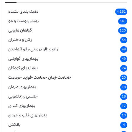
دسته‌بندی نشده
4,161
زیبایی پوست و مو
541
گیاهان دارویی
120
زنان و دختران
54
زالو و زالو درمانی-زالو انداختن
49
بیماریهای گوارشی
49
بیماریهای کودکان
24
حجامت-زمان حجامت-فواید حجامت
20
بیماریهای مردان
18
جنسی و زناشویی
18
بیماریهای کبدی
17
بیماریهای قلب و عروق
13
بادکش
4