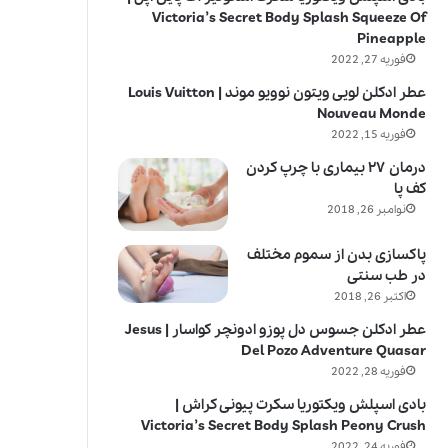
Victoria’s Secret Body Splash Squeeze Of
Pineapple
فوریه 27, 2022
عطر ادکلن لویی ویتون نوویو موند | Louis Vuitton
Nouveau Monde
فوریه 15, 2022
درمان ۲۷ بیماری با چرپ کردن
کف پا
نوامبر 26, 2018
پاکسازی بدن از سموم مختلف
در طب سنتی
اکتبر 26, 2018
عطر ادکلن جسوس دل پوزو ادونچر کواسار | Jesus
Del Pozo Adventure Quasar
فوریه 28, 2022
بادی اسپلش ویکتوریا سکرت پیونی کراش |
Victoria’s Secret Body Splash Peony Crush
فوریه 24, 2022