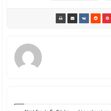
پین‌ترست
‫رددیت
‫VKontakte
اشتراک گذاری از طریق ایمیل
چاپ