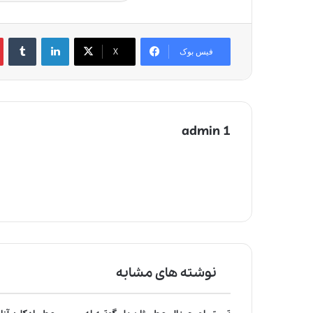
لینکدین
‫تامبلر
‫
فیس بوک
X
admin 1
نوشته های مشابه