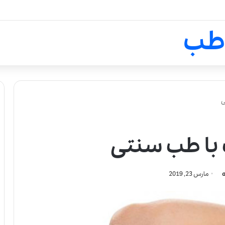
لالیک بیوتی: تلفیق هنر، علم و ک
طب
ی
با طب سنتی
مارس 23, 2019