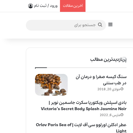
یفیت در خلق عطرهای لالیک
ورود / ثبت نام
آخرین مقالات
سایدبار
جستجو
برای
پربازدیدترین مطالب
سنگ کیسه صفرا و درمان آن
در طب سنتی
جولای 20, 2018
بادی اسپلش ویکتوریا سکرت جاسمین نویر |
Victoria’s Secret Body Splash Jasmine Noir
مارس 6, 2022
عطر ادکلن اورلوو سی آف لایت | Orlov Paris Sea of
Light