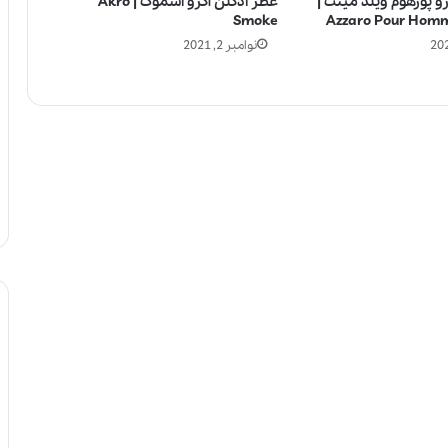
رو پورهوم ویلد مینت |
عطر ادکلن آکرو اسموک | Akro
Smoke
Azzaro Pour Homm
نوامبر 2, 2021