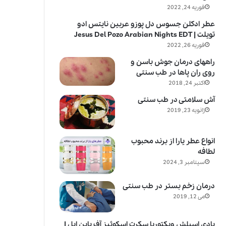
فوریه 24, 2022
عطر ادکلن جسوس دل پوزو عربین نایتس ادو
تویلت | Jesus Del Pozo Arabian Nights EDT
فوریه 26, 2022
راههای درمان جوش باسن و
روی ران پاها در طب سنتی
اکتبر 24, 2018
آش سلامتی در طب سنتی
ژانویه 23, 2019
انواع عطر یارا از برند محبوب
لطافه
سپتامبر 3, 2024
درمان زخم بستر در طب سنتی
می 12, 2019
بادی اسپلش ویکتوریا سکرت اسکوئیز آف پاین اپل |