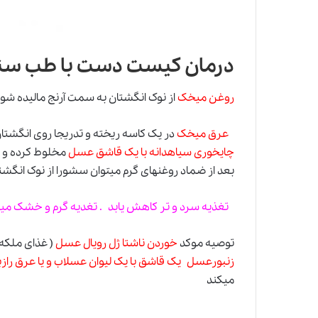
درمان کیست دست با طب سن
روغن میخک
از نوک انگشتان به سمت آرنج مالیده شود به مدت ۲۰ دقیقه و آر
عرق میخک
در یک کاسه ریخته و تدریجا روی انگشت
چایخوری سیاهدانه با یک قاشق عسل
مخلوط کرده و تا ۲۱ روز مصرف شود و از خوردن لبنیات بشدت پرهی
بعد از ضماد روغنهای گرم میتوان سشورا از نوک انگشتان
تغذیه سرد و تر کاهش یابد . تغدیه گرم و خشک میل
توصیه موکد
خوردن ناشتا ژل رویال عسل
( غذای ملکه 
زنبورعسل یک قاشق با یک لیوان عسلاب و یا عرق رازی
میکند