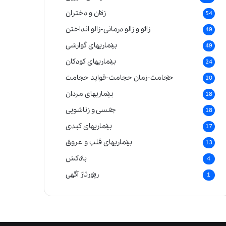
زنان و دختران
54
زالو و زالو درمانی-زالو انداختن
49
بیماریهای گوارشی
49
بیماریهای کودکان
24
حجامت-زمان حجامت-فواید حجامت
20
بیماریهای مردان
18
جنسی و زناشویی
18
بیماریهای کبدی
17
بیماریهای قلب و عروق
13
بادکش
4
رپورتاژ آگهی
1