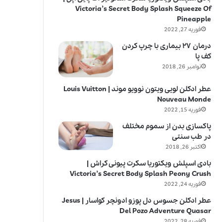
Victoria’s Secret Body Splash Squeeze Of
Pineapple
فوریه 27, 2022
درمان ۲۷ بیماری با چرپ کردن
کف پا
نوامبر 26, 2018
عطر ادکلن لویی ویتون نوویو موند | Louis Vuitton
Nouveau Monde
فوریه 15, 2022
پاکسازی بدن از سموم مختلف
در طب سنتی
اکتبر 26, 2018
بادی اسپلش ویکتوریا سکرت پیونی کراش |
Victoria’s Secret Body Splash Peony Crush
فوریه 24, 2022
عطر ادکلن جسوس دل پوزو ادونچر کواسار | Jesus
Del Pozo Adventure Quasar
فوریه 28, 2022