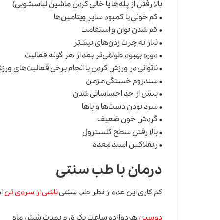
بالا رفتن از پله‌ها یا خالی کردن ماشین لباسشویی)
• کم خونی یا کمبود سایر ویتامین‌ها
• کم شدن توان و استقامت
• نیاز به چرت زدن‌های بیشتر
• دوره بهبود طولانی‌تر بعد از هر گونه فعالیت
• ناتوانی در ورزش کردن یا انجام برخی فعالیت‌های ورز
• سندروم خستگی مزمن
• بیش از حد احساساتی شدن
• سرد بودن دست‌ها و پا‌ها
• گردش خون ضعیف
• بالا رفتن سطح کلسترول
• ریفلاکس اسید معده
درمان با طب سنتی
کم کاری این غده از نظر طب سنتی
ناشی از سردی تن
ا
دوسین
هردوازده ساعت یک ق م بمدت شش ماه