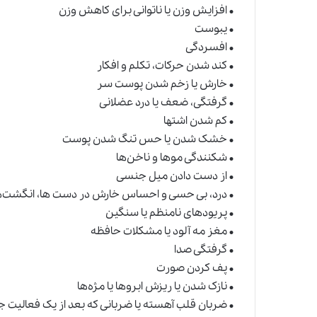
• افزایش وزن یا ناتوانی برای کاهش وزن
• یبوست
• افسردگی
• کند شدن حرکات، تکلم و افکار
• خارش یا زخم شدن پوست سر
• گرفتگی، ضعف یا درد عضلانی
• کم شدن اشتها
• خشک شدن یا حس تنگ شدن پوست
• شکنندگی مو‌ها و ناخن‌ها
• از دست دادن میل جنسی
• درد، بی حسی و احساس خارش در دست ها، انگشت‌ه
• پریود‌های نامنظم یا سنگین
• مغز مه آلود یا مشکلات حافظه
• گرفتگی صدا
• پف کردن صورت
• نازک شدن یا ریزش ابرو‌ها یا مژه‌ها
• ضربان قلب آهسته یا ضربانی که بعد از یک فعالیت ج