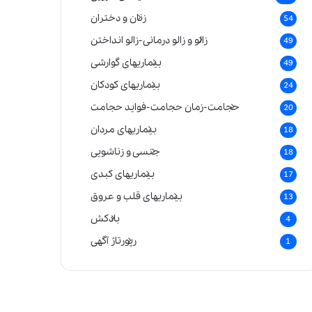
زنان و دختران
54
زالو و زالو درمانی-زالو انداختن
49
بیماریهای گوارشی
49
بیماریهای کودکان
24
حجامت-زمان حجامت-فواید حجامت
20
بیماریهای مردان
18
جنسی و زناشویی
18
بیماریهای کبدی
17
بیماریهای قلب و عروق
13
بادکش
4
رپورتاژ آگهی
1