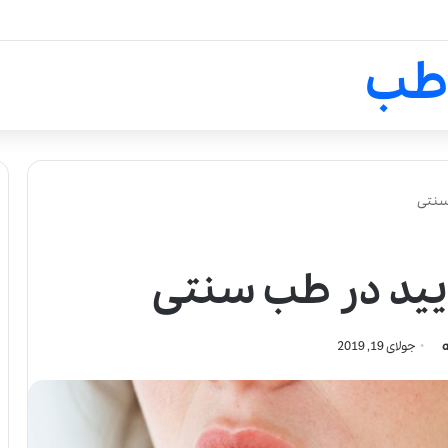
لالیک بیوتی: تلفیق هنر، علم و ک
طب
سنتی
ویید در طب سنتی
جولای 19, 2019