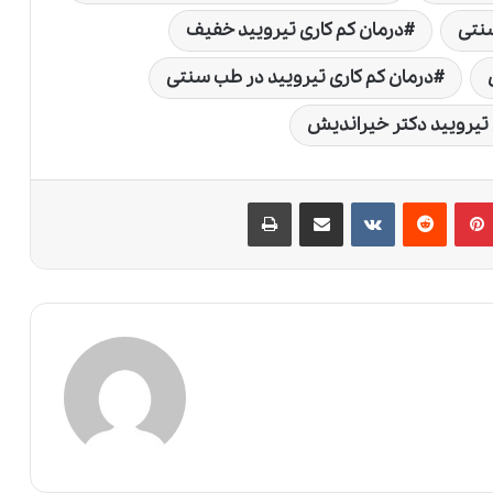
سنتی
درمان کم کاری تیرویید خفیف
درمان کم کاری تیرویید در طب سنتی
 تیرویید دکتر خیراندیش
پین‌ترست
‫رددیت
‫VKontakte
اشتراک گذاری از طریق ایمیل
چاپ