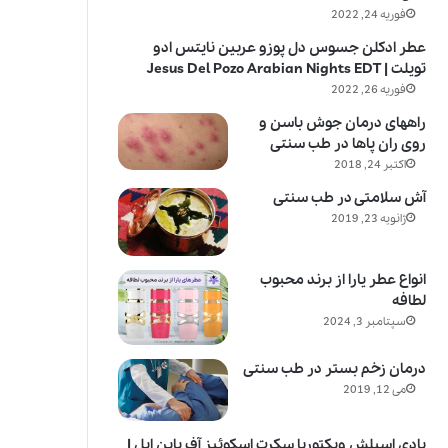
فوریه 24, 2022
عطر ادکلن جسوس دل پوزو عربین نایتس ادو
تویلت | Jesus Del Pozo Arabian Nights EDT
فوریه 26, 2022
راههای درمان جوش باسن و
روی ران پاها در طب سنتی
اکتبر 24, 2018
آش سلامتی در طب سنتی
ژانویه 23, 2019
انواع عطر یارا از برند محبوب
لطافه
سپتامبر 3, 2024
درمان زخم بستر در طب سنتی
می 12, 2019
بادی اسپلش ویکتوریا سکرت اسکوئیز آف پاین اپل |