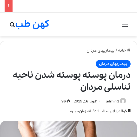
لالیک بیوتی: تلفیق هنر، علم و کیفیت در خلق عطرهای لالیک
کهن طب
منو
جستج
خانه
/
بیماریهای مردان
بیماریهای مردان
درمان پوسته پوسته شدن ناحیه
تناسلی مردان
admin 1
ژانویه 16, 2019
96
خواندن این مطلب 1 دقیقه زمان میبرد