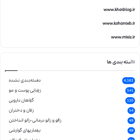
www.khatblog.ir
www.kohanteb.ir
www.misiz.ir
دسته بندی ها
دسته‌بندی نشده
4,161
زیبایی پوست و مو
541
گیاهان دارویی
120
زنان و دختران
54
زالو و زالو درمانی-زالو انداختن
49
بیماریهای گوارشی
49