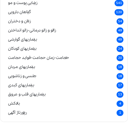
زیبایی پوست و مو
541
گیاهان دارویی
120
زنان و دختران
54
زالو و زالو درمانی-زالو انداختن
49
بیماریهای گوارشی
49
بیماریهای کودکان
24
حجامت-زمان حجامت-فواید حجامت
20
بیماریهای مردان
18
جنسی و زناشویی
18
بیماریهای کبدی
17
بیماریهای قلب و عروق
13
بادکش
4
رپورتاژ آگهی
1