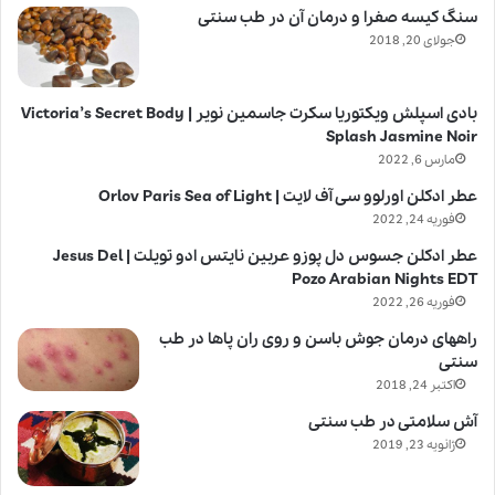
سنگ کیسه صفرا و درمان آن در طب سنتی
جولای 20, 2018
بادی اسپلش ویکتوریا سکرت جاسمین نویر | Victoria’s Secret Body
Splash Jasmine Noir
مارس 6, 2022
عطر ادکلن اورلوو سی آف لایت | Orlov Paris Sea of Light
فوریه 24, 2022
عطر ادکلن جسوس دل پوزو عربین نایتس ادو تویلت | Jesus Del
Pozo Arabian Nights EDT
فوریه 26, 2022
راههای درمان جوش باسن و روی ران پاها در طب
سنتی
اکتبر 24, 2018
آش سلامتی در طب سنتی
ژانویه 23, 2019