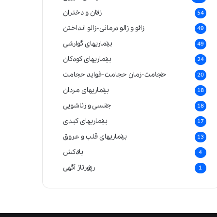
زنان و دختران
54
زالو و زالو درمانی-زالو انداختن
49
بیماریهای گوارشی
49
بیماریهای کودکان
24
حجامت-زمان حجامت-فواید حجامت
20
بیماریهای مردان
18
جنسی و زناشویی
18
بیماریهای کبدی
17
بیماریهای قلب و عروق
13
بادکش
4
رپورتاژ آگهی
1