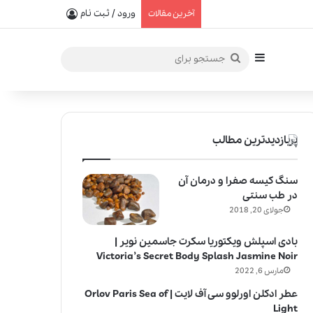
یفیت در خلق عطرهای لالیک
ورود / ثبت نام
آخرین مقالات
سایدبار
جستجو
برای
پربازدیدترین مطالب
سنگ کیسه صفرا و درمان آن
در طب سنتی
جولای 20, 2018
بادی اسپلش ویکتوریا سکرت جاسمین نویر |
Victoria’s Secret Body Splash Jasmine Noir
مارس 6, 2022
عطر ادکلن اورلوو سی آف لایت | Orlov Paris Sea of
Light