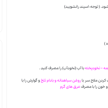
. ( توجه: اسپند رانشویید)
 )
یمه – نخودپخته
با آب (نخودآب) را مصرف کنید .
 کردن ملاج سر با
روغن سیاهدانه و بادام تلخ
و گوارش را با
 خون را با مصرف
عرق های گرم