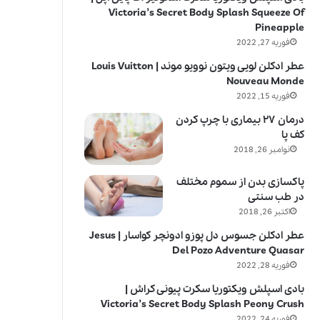
Victoria’s Secret Body Splash Squeeze Of
Pineapple
فوریه 27, 2022
عطر ادکلن لویی ویتون نوویو موند | Louis Vuitton
Nouveau Monde
فوریه 15, 2022
درمان ۲۷ بیماری با چرپ کردن
کف پا
نوامبر 26, 2018
پاکسازی بدن از سموم مختلف
در طب سنتی
اکتبر 26, 2018
عطر ادکلن جسوس دل پوزو ادونچر کواسار | Jesus
Del Pozo Adventure Quasar
فوریه 28, 2022
بادی اسپلش ویکتوریا سکرت پیونی کراش |
Victoria’s Secret Body Splash Peony Crush
فوریه 24, 2022