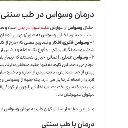
درمان وسواس در طب سنتی
اختلال
وسواس
از عوارض
غلبه سودا در بدن
است و هرچ
بیشتر میشود
اختلال
وسواس
به صورتهای زیر نمایان
۱ –
وسواس فکری
: افکار و تصاویر ذهنی که خارج از کن
شوند، مانند نگرانی دائم از وقوع یک حادثه و یا ترس 
۲ –
وسواس عملی
: اعمالی اجباری هستند که بیمار با
انجام می دهد، این کارها نه تنها جنبه منطقی ندارند ب
بیش از حد
،
شمارش ، دقت بیش از اندازه و ذخیره ساز
فرد را از انجام کارها باز می دارد. یک جنبه از وسواس وج
میبریم یک سری خصوصیات اخلاقی را چون از کودکی انج
میتوان تغییرشان داد.
ما در این مقاله از سایت کهن طب به
درمان
وسواس
از
درمان با طب سنتی