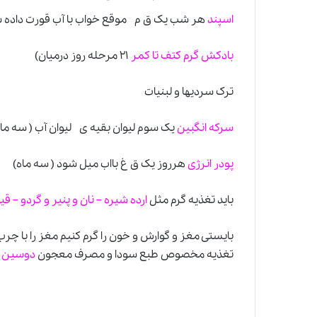
اسپند
هر شب یک ق م موقع خواب با آب قورت داده شود
بادکش گرم کتف تا کمر
۲۱ مرحله روز درمیان)
ترک سردیها و لبنیات
سرکه انگبین
یک سوم لیوان بقیه ی لیوان آب ( سه ماه
پودر انرژی
هرروز یک ق غ بااب میل شود ( سه ماه)
باید تغذیه گرم مثل
ارده شیره – نان و پنیر و گردو – ق
بایستی مغز
و
گوارش و خون را گرم کنیم مغز را با چرب
تغذیه مخصوص طبع سودا و مصرف معجون
دوسین
و