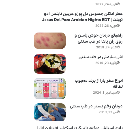
فوریه 24, 2022
عطر ادکلن جسوس دل پوزو عربین نایتس ادو
تویلت | Jesus Del Pozo Arabian Nights EDT
فوریه 26, 2022
راههای درمان جوش باسن و
روی ران پاها در طب سنتی
اکتبر 24, 2018
آش سلامتی در طب سنتی
ژانویه 23, 2019
انواع عطر یارا از برند محبوب
لطافه
سپتامبر 3, 2024
درمان زخم بستر در طب سنتی
می 12, 2019
بادی اسپلش ویکتوریا سکرت اسکوئیز آف پاین اپل |