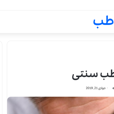
لالیک بیوتی: تلفیق هنر، علم و ک
طب
طب سنتی
جولای 21, 2019