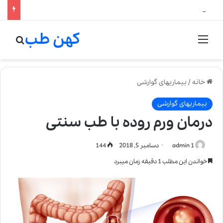
لالیک بیوتی: تلفیق هنر، علم و کیفیت در خلق عطرهای لالیک
کهن طب
منو
جستج
خانه
/
بیماریهای گوارشی
بیماریهای گوارشی
درمان ورم روده با طب سنتی
admin 1
دسامبر 5, 2018
144
خواندن این مطلب 1 دقیقه زمان میبرد