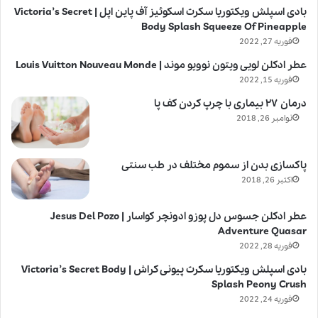
بادی اسپلش ویکتوریا سکرت اسکوئیز آف پاین اپل | Victoria’s Secret
Body Splash Squeeze Of Pineapple
فوریه 27, 2022
عطر ادکلن لویی ویتون نوویو موند | Louis Vuitton Nouveau Monde
فوریه 15, 2022
درمان ۲۷ بیماری با چرپ کردن کف پا
نوامبر 26, 2018
پاکسازی بدن از سموم مختلف در طب سنتی
اکتبر 26, 2018
عطر ادکلن جسوس دل پوزو ادونچر کواسار | Jesus Del Pozo
Adventure Quasar
فوریه 28, 2022
بادی اسپلش ویکتوریا سکرت پیونی کراش | Victoria’s Secret Body
Splash Peony Crush
فوریه 24, 2022