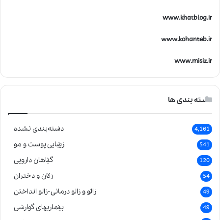
www.khatblog.ir
www.kohanteb.ir
www.misiz.ir
دسته بندی ها
دسته‌بندی نشده
4,161
زیبایی پوست و مو
541
گیاهان دارویی
120
زنان و دختران
54
زالو و زالو درمانی-زالو انداختن
49
بیماریهای گوارشی
49