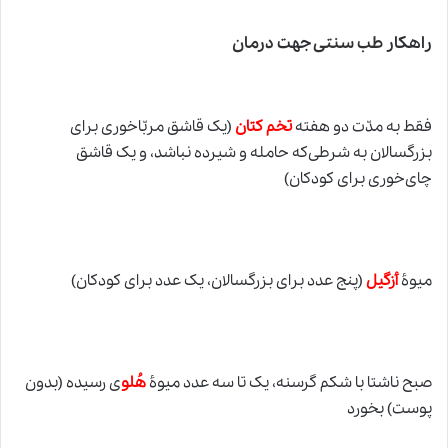
راهکار
طب سنتی
جهت
درمان
فقط به مدّت دو هفته
تخم کتان
(یک قاشق مربّاخوری برای
بزرگسالان به شرطی‌که حامله و شیرده نباشد، و یک قاشق
چای‌خوری برای کودکان)
میوۀ
أزگیل
(پنج عدد برای بزرگسالان، یک عدد برای کودکان)
صبح ناشتا با شکم گرسنه، یک تا سه عدد میوۀ
هُلو
ی رسیده (بدون
پوست) بخورد