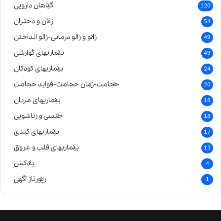
گیاهان دارویی
120
زنان و دختران
54
زالو و زالو درمانی-زالو انداختن
49
بیماریهای گوارشی
49
بیماریهای کودکان
24
حجامت-زمان حجامت-فواید حجامت
20
بیماریهای مردان
18
جنسی و زناشویی
18
بیماریهای کبدی
17
بیماریهای قلب و عروق
13
بادکش
4
رپورتاژ آگهی
1