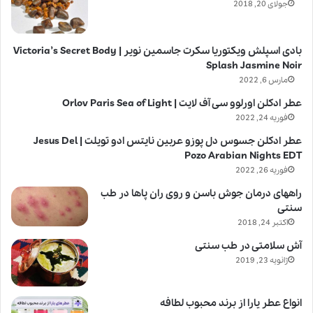
جولای 20, 2018
بادی اسپلش ویکتوریا سکرت جاسمین نویر | Victoria’s Secret Body
Splash Jasmine Noir
مارس 6, 2022
عطر ادکلن اورلوو سی آف لایت | Orlov Paris Sea of Light
فوریه 24, 2022
عطر ادکلن جسوس دل پوزو عربین نایتس ادو تویلت | Jesus Del
Pozo Arabian Nights EDT
فوریه 26, 2022
راههای درمان جوش باسن و روی ران پاها در طب
سنتی
اکتبر 24, 2018
آش سلامتی در طب سنتی
ژانویه 23, 2019
انواع عطر یارا از برند محبوب لطافه