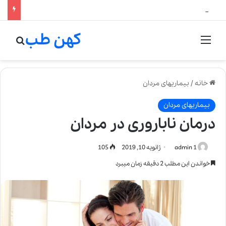
لالیک بیوتی: تلفیق هنر، علم و کیفیت در خلق عطرهای لالیک
کهن طب
منو
جستج
خانه
/
بیماریهای مردان
بیماریهای مردان
درمان ناباروری در مردان
admin 1
ژانویه 10, 2019
105
خواندن این مطلب 2 دقیقه زمان میبرد