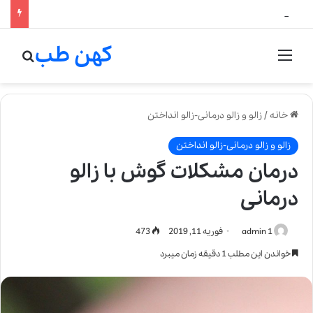
لالیک بیوتی: تلفیق هنر، علم و کیفیت در خلق عطرهای لالیک
کهن طب
منو
جستج
خانه
/
زالو و زالو درمانی-زالو انداختن
زالو و زالو درمانی-زالو انداختن
درمان مشکلات گوش با زالو
درمانی
admin 1
فوریه 11, 2019
473
خواندن این مطلب 1 دقیقه زمان میبرد