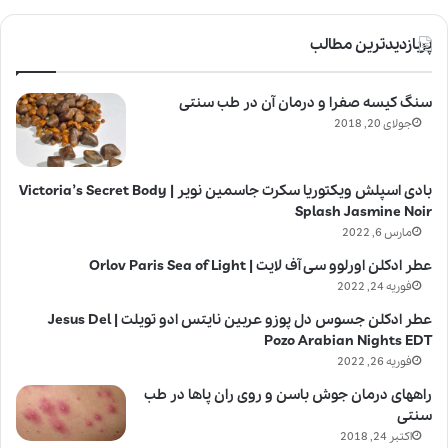
پربازدیدترین مطالب
سنگ کیسه صفرا و درمان آن در طب سنتی
جولای 20, 2018
بادی اسپلش ویکتوریا سکرت جاسمین نویر | Victoria’s Secret Body
Splash Jasmine Noir
مارس 6, 2022
عطر ادکلن اورلوو سی آف لایت | Orlov Paris Sea of Light
فوریه 24, 2022
عطر ادکلن جسوس دل پوزو عربین نایتس ادو تویلت | Jesus Del
Pozo Arabian Nights EDT
فوریه 26, 2022
راههای درمان جوش باسن و روی ران پاها در طب
سنتی
اکتبر 24, 2018