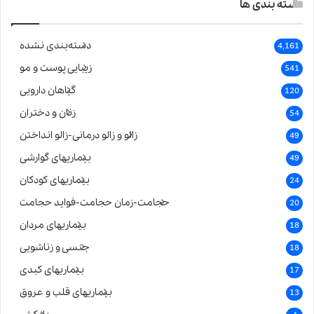
دسته بندی ها
دسته‌بندی نشده
4,161
زیبایی پوست و مو
541
گیاهان دارویی
120
زنان و دختران
54
زالو و زالو درمانی-زالو انداختن
49
بیماریهای گوارشی
49
بیماریهای کودکان
24
حجامت-زمان حجامت-فواید حجامت
20
بیماریهای مردان
18
جنسی و زناشویی
18
بیماریهای کبدی
17
بیماریهای قلب و عروق
13