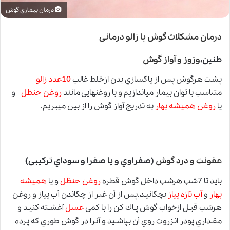
درمان بیماری گوش
درمان مشکلات گوش با زالو درمانی
طنین،
وزوز و آواز گوش
پشت هرگوش پس از پاکسازي بدن ازخلط غالب
10عدد
زالو
متناسب با توان بیمار میاندازیم
و
با روغنهایی مانند
روغن حنظل
و
یا
روغن همیشه بهار
به تدریج آواز گوش را از بین میبریم.
عفونت و درد گوش
(صفراوي و یا صفرا و سوداي ترکیبی)
باید تا 7شب هرشب داخل گوش قطره
روغن حنظل
و یا
همیشه
بهار
و
آب تازه پیاز
بچکانیـد.پس از آن غیر از چکاندن آب پیاز و روغن
هرشب قبـل ازخواب گوش پـاك کن را با کمی
عسل
آغشـته کنیـد و
مقـداري پودر انزروت روي آن بپاشـید و آنرا در گوش طوري که پرده