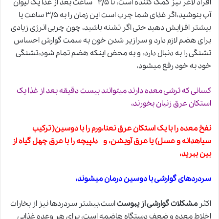
افراد لاغر نیز کمک کننده است، تا ۲/۵ ساعت بعد از غذا یک لیوان
آب بنوشید،اگر غذای شما چرب است این زمان را به ۳/۵ ساعت یا
بیشتر افزایش دهید حتی اگر تشنه باشید، چون چربی انرژی زیادی
برای هضم لازم دارد
و
سرازیر شدن خون به سمت گوارش احساس
تشنگی را به دنبال دارد، و به محض اینکه هضم تمام شود،تشنگی
خود به خود رفع میشود،
کسانی که ترشی معده دارند میتوانند بیست دقیقه بعد از غذا یک
استکان عرق زنیان بخورند،
نفخ معده را با یک استکان عرق نعنا،ورم را با دوسین( ترکیب
سیاهدانه و عسل) یا عرق آویشن، و دلپیچه را با عرق چهل گیاه از
بین ببرید،
سردردهای گوارشی با دوسین درمان میشوند،
اکثر
مشکلات گوارشی از یبوست
است،بیشتر سردردها نیز از بخارات
اخلاط معده و ضعف دستگاه هاضمه است، برای هر وعده غذایی