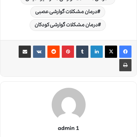
درمان مشکلات گوارشی عصبی
درمان مشکلات گوارشی کودکان
لینکدین
‫تامبلر
‫پین‌ترست
‫رددیت
‫VKontakte
اشتراک گذاری از طریق ایمیل
چاپ
admin 1