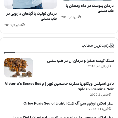
درمان یبوست در ماه رمضان با
طب سنتی
درمان کولیت با گیاهان دارویی در
می 28, 2019
طب سنتی
اکتبر 9, 2018
پربازدیدترین مطالب
سنگ کیسه صفرا و درمان آن در طب سنتی
جولای 20, 2018
بادی اسپلش ویکتوریا سکرت جاسمین نویر | Victoria’s Secret Body
Splash Jasmine Noir
مارس 6, 2022
عطر ادکلن اورلوو سی آف لایت | Orlov Paris Sea of Light
فوریه 24, 2022
عطر ادکلن جسوس دل پوزو عربین نایتس ادو تویلت | Jesus Del