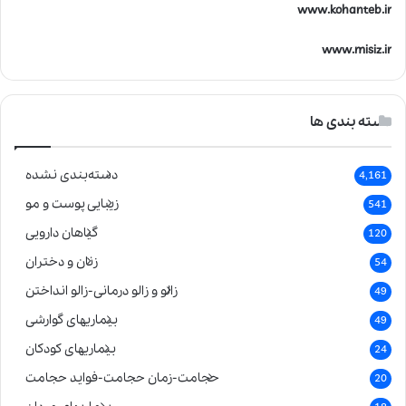
www.kohanteb.ir
www.misiz.ir
دسته بندی ها
دسته‌بندی نشده
4,161
زیبایی پوست و مو
541
گیاهان دارویی
120
زنان و دختران
54
زالو و زالو درمانی-زالو انداختن
49
بیماریهای گوارشی
49
بیماریهای کودکان
24
حجامت-زمان حجامت-فواید حجامت
20