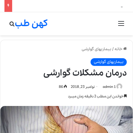
لالیک بیوتی: تلفیق هنر، علم و کیفیت در خلق عطرهای لالیک
کهن طب
منو
جستج
خانه
/
بیماریهای گوارشی
بیماریهای گوارشی
درمان مشکلات گوارشی
admin 1
نوامبر 23, 2018
86
خواندن این مطلب 2 دقیقه زمان میبرد