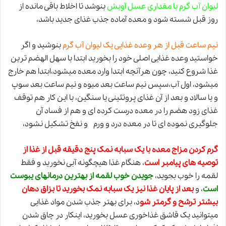
لیوان آب گرم با مقداری عسل آویش
بنوشد تا اخلاط باقی مانده از
روز قبل شسته شود و معده آماده جذب غذای جدید باشد،
نیم ساعت قبل از هر وعده غذایی یک لیوان آب گرم
بنوشید و اگر
خواستید وعده غذایی اصلی خود را بخورید ابتدا با سهل الهضم ترین
غذا شروع کنید، چون هرآنچه ابتدا وارد معده میشود،ابتدا هم خارج
میشود، اول آب،سپس نیم ساعت بعد میوه و نیم ساعت بعد سوپ
و یا سالاد و بعد از آن غذای پروتئینی یا سنگین، با این کار هم توقف
غذای زود هضم را در معده درست کرده ای و هم از فساد آن
جلوگیری نموده ای تا در معده درد و ورم و نفخ تشکیل نشود،
گرم کردن مزاج معده با یک سبابه نمک پنج دقیقه قبل از غذا از
توصیه های پیامبر است
، هنگام غذا هیچگونه آبی نخورید و فقط
لقمه را خوب بجوید،
جویدن خوب لقمه از بهترین درمانهای یبوست
است
، و
بعد از پایان غذا نیز یک سبابه نمک بخورید تا بزاق دهان
بیشتر ترشح و گرمتر شو
د، برای بهتر جذب شدن مواد غذایی
میتوانید یک قاشق غذاخوری عسل بخورید، اینکار در چاق شدن