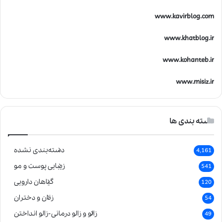
www.kavirblog.com
www.khatblog.ir
www.kohanteb.ir
www.misiz.ir
دسته بندی ها
دسته‌بندی نشده
4,161
زیبایی پوست و مو
541
گیاهان دارویی
120
زنان و دختران
54
زالو و زالو درمانی-زالو انداختن
49