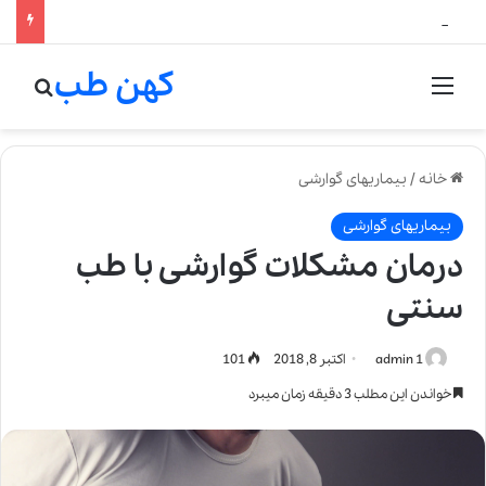
لالیک بیوتی: تلفیق هنر، علم و کیفیت در خلق عطرهای لالیک
کهن طب
منو
جستج
خانه
/
بیماریهای گوارشی
بیماریهای گوارشی
درمان مشکلات گوارشی با طب
سنتی
admin 1
اکتبر 8, 2018
101
خواندن این مطلب 3 دقیقه زمان میبرد