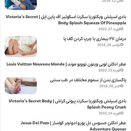
می 12, 2019
بادی اسپلش ویکتوریا سکرت اسکوئیز آف پاین اپل | Victoria’s Secret
Body Splash Squeeze Of Pineapple
فوریه 27, 2022
درمان ۲۷ بیماری با چرپ کردن کف پا
نوامبر 26, 2018
عطر ادکلن لویی ویتون نوویو موند | Louis Vuitton Nouveau Monde
فوریه 15, 2022
پاکسازی بدن از سموم مختلف در طب سنتی
اکتبر 26, 2018
بادی اسپلش ویکتوریا سکرت پیونی کراش | Victoria’s Secret Body
Splash Peony Crush
فوریه 24, 2022
عطر ادکلن جسوس دل پوزو ادونچر کواسار | Jesus Del Pozo
Adventure Quasar