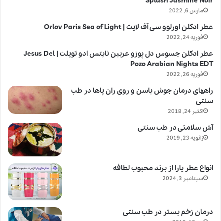
Splash Jasmine Noir
مارس 6, 2022
عطر ادکلن اورلوو سی آف لایت | Orlov Paris Sea of Light
فوریه 24, 2022
عطر ادکلن جسوس دل پوزو عربین نایتس ادو تویلت | Jesus Del
Pozo Arabian Nights EDT
فوریه 26, 2022
راههای درمان جوش باسن و روی ران پاها در طب
سنتی
اکتبر 24, 2018
آش سلامتی در طب سنتی
ژانویه 23, 2019
انواع عطر یارا از برند محبوب لطافه
سپتامبر 3, 2024
درمان زخم بستر در طب سنتی