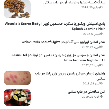
سنگ کیسه صفرا و درمان آن در طب سنتی
جولای 20, 2018
بادی اسپلش ویکتوریا سکرت جاسمین نویر | Victoria’s Secret Body
Splash Jasmine Noir
مارس 6, 2022
عطر ادکلن اورلوو سی آف لایت | Orlov Paris Sea of Light
فوریه 24, 2022
عطر ادکلن جسوس دل پوزو عربین نایتس ادو تویلت | Jesus Del
Pozo Arabian Nights EDT
فوریه 26, 2022
راههای درمان جوش باسن و روی ران پاها در طب
سنتی
اکتبر 24, 2018
آش سلامتی در طب سنتی
ژانویه 23, 2019