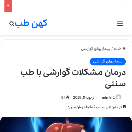
لالیک بیوتی: تلفیق هنر، علم و کیفیت در خلق عطرهای لالیک
کهن طب
منو
جستج
خانه
/
بیماریهای گوارشی
بیماریهای گوارشی
درمان مشکلات گوارشی با طب
سنتی
admin 1
ژانویه 6, 2019
94
خواندن این مطلب 2 دقیقه زمان میبرد