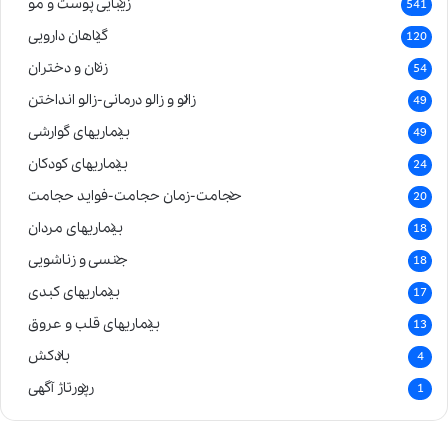
زیبایی پوست و مو
541
گیاهان دارویی
120
زنان و دختران
54
زالو و زالو درمانی-زالو انداختن
49
بیماریهای گوارشی
49
بیماریهای کودکان
24
حجامت-زمان حجامت-فواید حجامت
20
بیماریهای مردان
18
جنسی و زناشویی
18
بیماریهای کبدی
17
بیماریهای قلب و عروق
13
بادکش
4
رپورتاژ آگهی
1