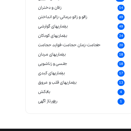
زنان و دختران
54
زالو و زالو درمانی-زالو انداختن
49
بیماریهای گوارشی
49
بیماریهای کودکان
24
حجامت-زمان حجامت-فواید حجامت
20
بیماریهای مردان
18
جنسی و زناشویی
18
بیماریهای کبدی
17
بیماریهای قلب و عروق
13
بادکش
4
رپورتاژ آگهی
1