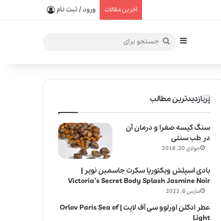
یفیت در خلق عطرهای لالیک
ورود / ثبت نام
آخرین مقالات
سایدبار
جستجو
برای
پربازدیدترین مطالب
سنگ کیسه صفرا و درمان آن
در طب سنتی
جولای 20, 2018
بادی اسپلش ویکتوریا سکرت جاسمین نویر |
Victoria’s Secret Body Splash Jasmine Noir
مارس 6, 2022
عطر ادکلن اورلوو سی آف لایت | Orlov Paris Sea of
Light