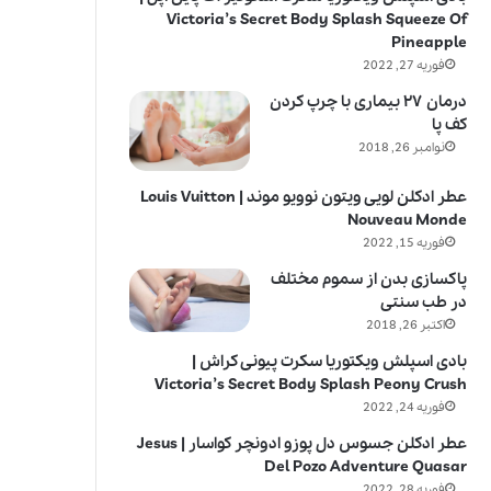
Victoria’s Secret Body Splash Squeeze Of
Pineapple
فوریه 27, 2022
درمان ۲۷ بیماری با چرپ کردن
کف پا
نوامبر 26, 2018
عطر ادکلن لویی ویتون نوویو موند | Louis Vuitton
Nouveau Monde
فوریه 15, 2022
پاکسازی بدن از سموم مختلف
در طب سنتی
اکتبر 26, 2018
بادی اسپلش ویکتوریا سکرت پیونی کراش |
Victoria’s Secret Body Splash Peony Crush
فوریه 24, 2022
عطر ادکلن جسوس دل پوزو ادونچر کواسار | Jesus
Del Pozo Adventure Quasar
فوریه 28, 2022