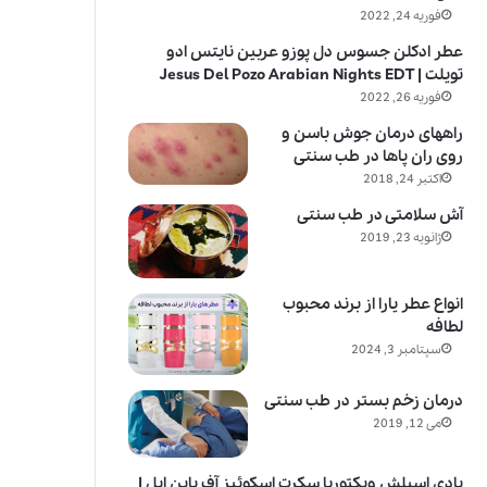
فوریه 24, 2022
عطر ادکلن جسوس دل پوزو عربین نایتس ادو
تویلت | Jesus Del Pozo Arabian Nights EDT
فوریه 26, 2022
راههای درمان جوش باسن و
روی ران پاها در طب سنتی
اکتبر 24, 2018
آش سلامتی در طب سنتی
ژانویه 23, 2019
انواع عطر یارا از برند محبوب
لطافه
سپتامبر 3, 2024
درمان زخم بستر در طب سنتی
می 12, 2019
بادی اسپلش ویکتوریا سکرت اسکوئیز آف پاین اپل |