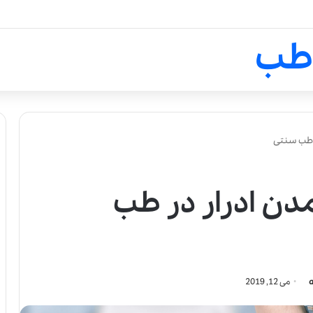
لالیک بیوتی: تلفیق هنر، علم و ک
طب
ر طب سنتی
دن ادرار در طب
می 12, 2019