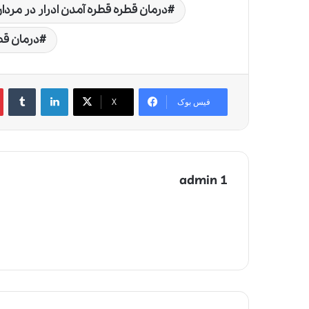
درمان قطره قطره آمدن ادرار در مردا
درمان قط
لینکدین
‫تامبلر
‫
فیس بوک
X
admin 1