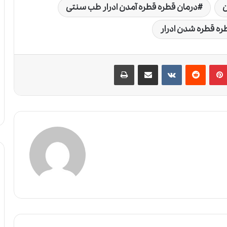
ن
درمان قطره قطره آمدن ادرار طب سنتی
ره قطره شدن ادرار
پین‌ترست
‫رددیت
‫VKontakte
اشتراک گذاری از طریق ایمیل
چاپ