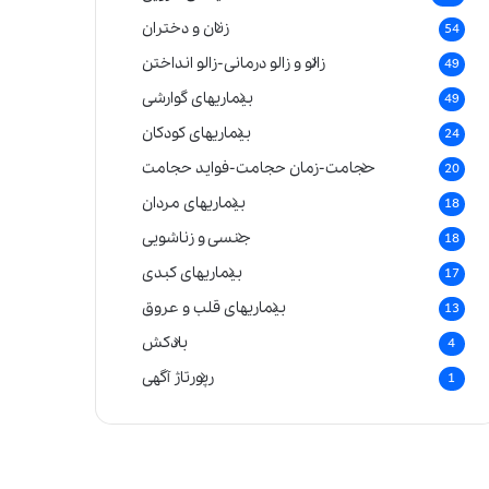
زنان و دختران
54
زالو و زالو درمانی-زالو انداختن
49
بیماریهای گوارشی
49
بیماریهای کودکان
24
حجامت-زمان حجامت-فواید حجامت
20
بیماریهای مردان
18
جنسی و زناشویی
18
بیماریهای کبدی
17
بیماریهای قلب و عروق
13
بادکش
4
رپورتاژ آگهی
1