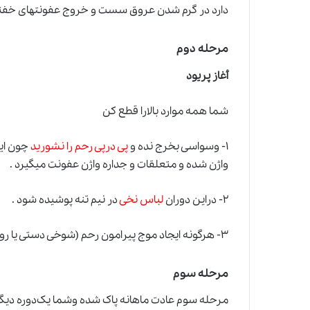
دارد در گرم شدن عروق سست و خروج عفونتهای خفته 
مرحله دوم
أغاز پریود
شما همه موارد بالارا قطع کن
۱- وسواسی بخرج نده
و
پی درپی رحم را نشورید
چون این
واژن شده و متعلقات و جداره واژن عفونت میگیرد .
۲- دراین دوران
لباس نخی
در نیم تنه پوشیده شود .
۳- هرگونه ایجاد موج‌ پیرامون رحم (شوخی دستی یا روغن مالی) در خونریژی و متورم شدن عروق تاثیر منفی دارد .
مرحله سوم
مرحله سوم عادت ماهانه پاک شده و‌شما یک‌دوره دیگر