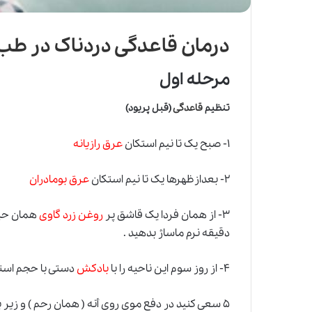
درمان قاعدگی دردناک در طب
مرحله اول
تنظیم
قاعدگی
(قبل پریود)
۱- صبح یک تا نیم استکان
عرق رازیانه
۲- بعدازظهرها یک تا نیم استکان
عرق بومادران
۳- از همان فردا یک قاشق پر
روغن زرد گاوی
همان حیوا
دقیقه نرم ماساژ بدهید .
۴- از روز سوم این ناحیه را با
بادکش
دستی با حجم استکانی به مدت ۵ دق
۵ سعی کنید در دفع موی روی أنه ( همان رحم ) و زیر بغل از