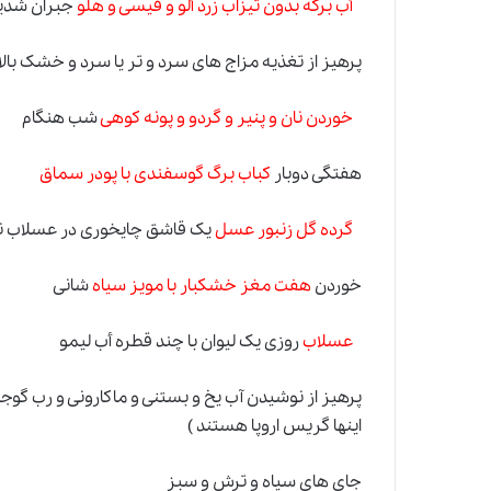
أب برگه بدون تیزاب زرد ألو و قیسی و هلو
جبران شدید
پرهیز از تغذیه مزاج های سرد و تر یا سرد و خشک با
خوردن نان و پنیر و گردو و پونه کوهی
شب هنگام
هفتگی دوبار
کباب برگ گوسفندی با پودر سماق
گرده گل زنبور عسل
یک قاشق چایخوری در عسلاب نا
خوردن
هفت مغز خشکبار با مویز سیاه
شانی
عسلاب
روزی یک لیوان با چند قطره أب لیمو
پرهیز از نوشیدن آب یخ و بستنی و ماکارونی و رب گوجه
اینها گریس اروپا هستند )
جای های سیاه و ترش و سبز