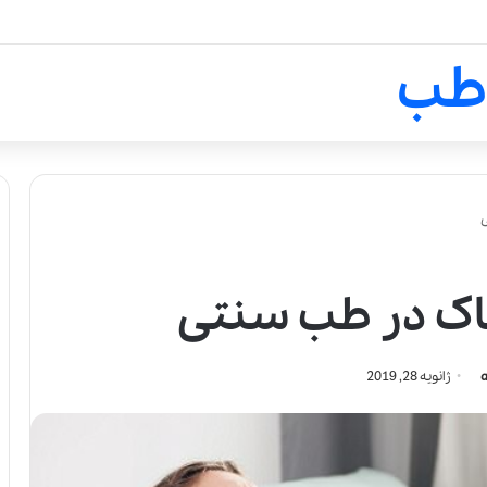
لالیک بیوتی: تلفیق هنر، علم و ک
طب
اک در طب سنتی
ژانویه 28, 2019