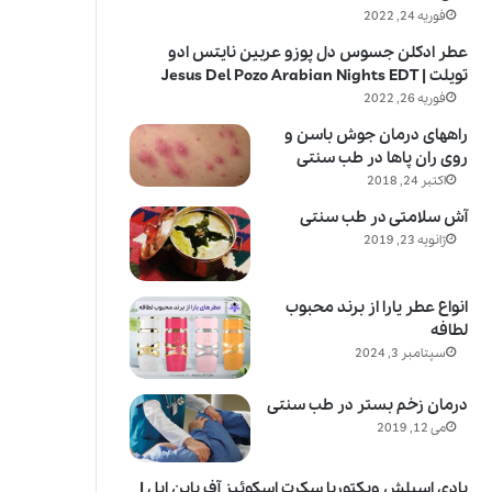
فوریه 24, 2022
عطر ادکلن جسوس دل پوزو عربین نایتس ادو
تویلت | Jesus Del Pozo Arabian Nights EDT
فوریه 26, 2022
راههای درمان جوش باسن و
روی ران پاها در طب سنتی
اکتبر 24, 2018
آش سلامتی در طب سنتی
ژانویه 23, 2019
انواع عطر یارا از برند محبوب
لطافه
سپتامبر 3, 2024
درمان زخم بستر در طب سنتی
می 12, 2019
بادی اسپلش ویکتوریا سکرت اسکوئیز آف پاین اپل |