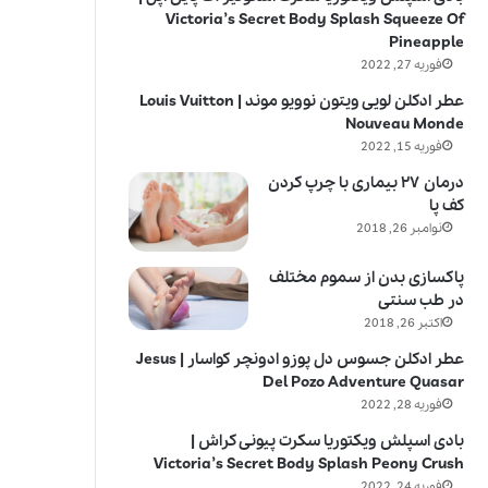
Victoria’s Secret Body Splash Squeeze Of
Pineapple
فوریه 27, 2022
عطر ادکلن لویی ویتون نوویو موند | Louis Vuitton
Nouveau Monde
فوریه 15, 2022
درمان ۲۷ بیماری با چرپ کردن
کف پا
نوامبر 26, 2018
پاکسازی بدن از سموم مختلف
در طب سنتی
اکتبر 26, 2018
عطر ادکلن جسوس دل پوزو ادونچر کواسار | Jesus
Del Pozo Adventure Quasar
فوریه 28, 2022
بادی اسپلش ویکتوریا سکرت پیونی کراش |
Victoria’s Secret Body Splash Peony Crush
فوریه 24, 2022