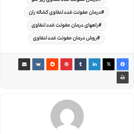
درمان عفونت غدد لنفاوی کشاله ران
راههای درمان عفونت غدد لنفاوی
روش درمان عفونت غدد لنفاوی
لینکدین
‫تامبلر
‫پین‌ترست
‫رددیت
‫VKontakte
اشتراک گذاری از طریق ایمیل
چاپ