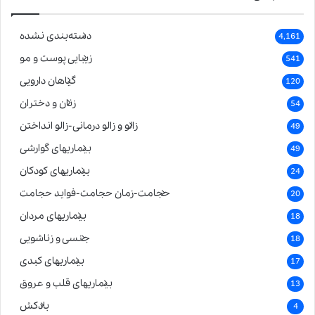
دسته‌بندی نشده
4,161
زیبایی پوست و مو
541
گیاهان دارویی
120
زنان و دختران
54
زالو و زالو درمانی-زالو انداختن
49
بیماریهای گوارشی
49
بیماریهای کودکان
24
حجامت-زمان حجامت-فواید حجامت
20
بیماریهای مردان
18
جنسی و زناشویی
18
بیماریهای کبدی
17
بیماریهای قلب و عروق
13
بادکش
4