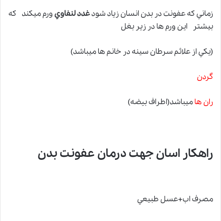
زماني كه عفونت در بدن انسان زياد شود
غدد لنفاوي
ورم ميكند كه
بيشتر اين ورم ها در زير بغل
(يكي از علائم سرطان سينه در خانم ها ميباشد)
گردن
ران ها
ميباشد(اطراف بیضه)
راهكار اسان جهت درمان عفونت بدن
مصرف اب+عسل طبيعي