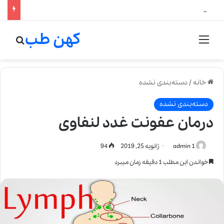
لالیک بیوتی: تلفیق هنر، علم و کیفیت در خلق عطرهای لالیک
کهن طب
منو
جستج
خانه
/
دسته‌بندی نشده
دسته‌بندی نشده
درمان عفونت غدد لنفاوی
admin 1
ژانویه 25, 2019
94
خواندن این مطلب 1 دقیقه زمان میبرد