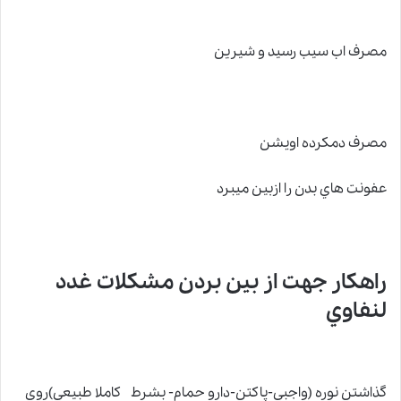
مصرف اب سيب رسيد و شيرين
مصرف دمكرده اويشن
عفونت هاي بدن را ازبين ميبرد
راهكار جهت از بين بردن مشکلات غدد
لنفاوي
گذاشتن نوره (واجبي-پاكتن-دارو حمام- بشرط كاملا طبيعي)روي