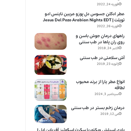
فوریه 24, 2022
عطر ادکلن جسوس دل پوزو عربین نایتس ادو
تویلت | Jesus Del Pozo Arabian Nights EDT
فوریه 26, 2022
راههای درمان جوش باسن و
روی ران پاها در طب سنتی
اکتبر 24, 2018
آش سلامتی در طب سنتی
ژانویه 23, 2019
انواع عطر یارا از برند محبوب
لطافه
سپتامبر 3, 2024
درمان زخم بستر در طب سنتی
می 12, 2019
بادی اسپلش ویکتوریا سکرت اسکوئیز آف پاین اپل |