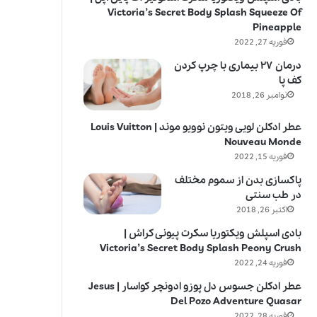
Victoria’s Secret Body Splash Squeeze Of
Pineapple
فوریه 27, 2022
درمان ۲۷ بیماری با چرپ کردن
کف پا
نوامبر 26, 2018
عطر ادکلن لویی ویتون نوویو موند | Louis Vuitton
Nouveau Monde
فوریه 15, 2022
پاکسازی بدن از سموم مختلف
در طب سنتی
اکتبر 26, 2018
بادی اسپلش ویکتوریا سکرت پیونی کراش |
Victoria’s Secret Body Splash Peony Crush
فوریه 24, 2022
عطر ادکلن جسوس دل پوزو ادونچر کواسار | Jesus
Del Pozo Adventure Quasar
فوریه 28, 2022