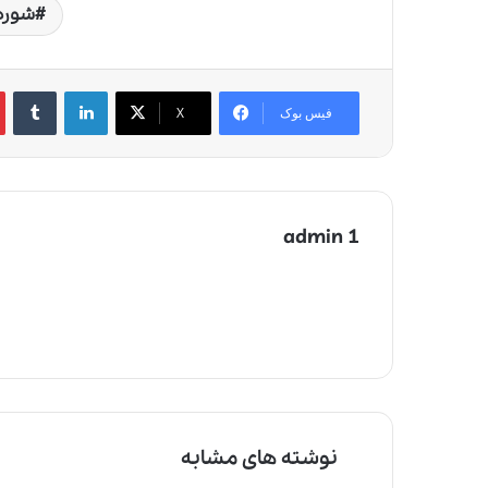
شوره
لینکدین
‫تامبلر
‫
فیس بوک
X
admin 1
نوشته های مشابه