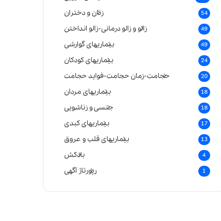
زنان و دختران
54
زالو و زالو درمانی-زالو انداختن
49
بیماریهای گوارشی
49
بیماریهای کودکان
24
حجامت-زمان حجامت-فواید حجامت
20
بیماریهای مردان
18
جنسی و زناشویی
18
بیماریهای کبدی
17
بیماریهای قلب و عروق
13
بادکش
4
رپورتاژ آگهی
1