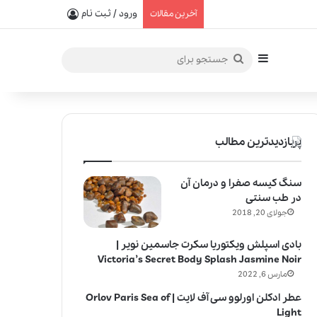
یفیت در خلق عطرهای لالیک
ورود / ثبت نام
آخرین مقالات
سایدبار
جستجو
برای
پربازدیدترین مطالب
سنگ کیسه صفرا و درمان آن
در طب سنتی
جولای 20, 2018
بادی اسپلش ویکتوریا سکرت جاسمین نویر |
Victoria’s Secret Body Splash Jasmine Noir
مارس 6, 2022
عطر ادکلن اورلوو سی آف لایت | Orlov Paris Sea of
Light