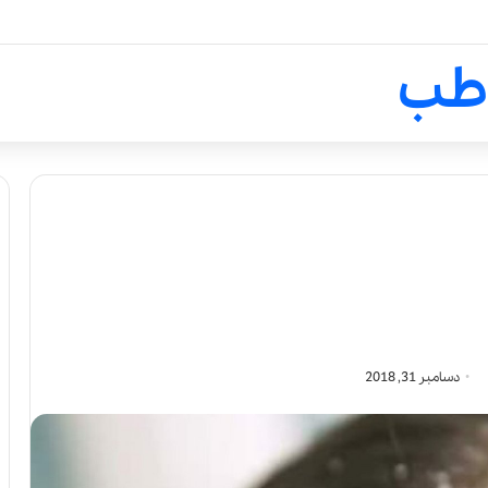
لالیک بیوتی: تلفیق هنر، علم و ک
طب
دسامبر 31, 2018