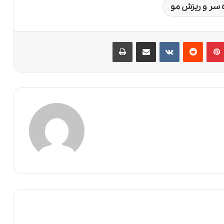
 سر و ریزش مو
پین‌ترست
‫رددیت
‫VKontakte
اشتراک گذاری از طریق ایمیل
چاپ