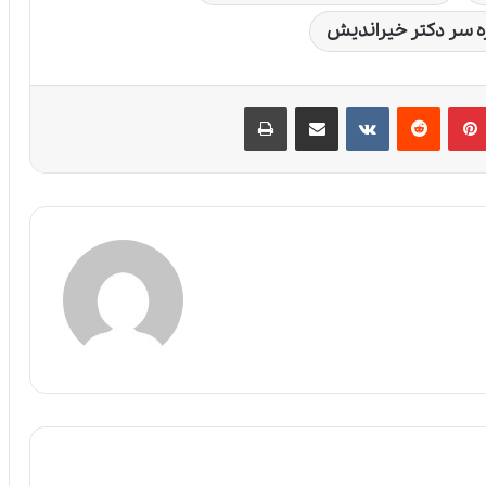
ه سر دکتر خیراندیش
پین‌ترست
‫رددیت
‫VKontakte
اشتراک گذاری از طریق ایمیل
چاپ