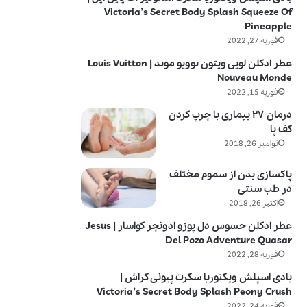
Victoria’s Secret Body Splash Squeeze Of
Pineapple
فوریه 27, 2022
عطر ادکلن لویی ویتون نوویو موند | Louis Vuitton
Nouveau Monde
فوریه 15, 2022
درمان ۲۷ بیماری با چرپ کردن
کف پا
نوامبر 26, 2018
پاکسازی بدن از سموم مختلف
در طب سنتی
اکتبر 26, 2018
عطر ادکلن جسوس دل پوزو ادونچر کواسار | Jesus
Del Pozo Adventure Quasar
فوریه 28, 2022
بادی اسپلش ویکتوریا سکرت پیونی کراش |
Victoria’s Secret Body Splash Peony Crush
فوریه 24, 2022