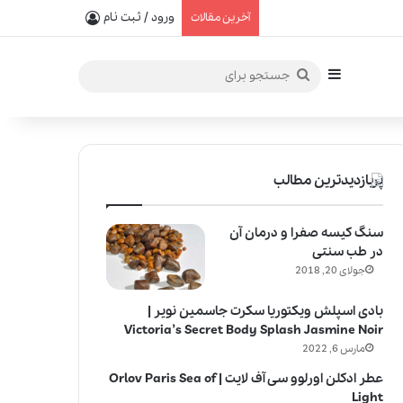
یفیت در خلق عطرهای لالیک
ورود / ثبت نام
آخرین مقالات
سایدبار
جستجو
برای
پربازدیدترین مطالب
سنگ کیسه صفرا و درمان آن
در طب سنتی
جولای 20, 2018
بادی اسپلش ویکتوریا سکرت جاسمین نویر |
Victoria’s Secret Body Splash Jasmine Noir
مارس 6, 2022
عطر ادکلن اورلوو سی آف لایت | Orlov Paris Sea of
Light