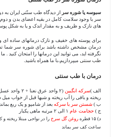
سبوسه یا
شوره سر
از دیدگاه طب سنّتی ایران به د
سر با وجود سلامت کامل در بقیه اعضای بدن و دوم ا
های نازک و ظریف
و
به مقدار اندک و یا به شکل پو
برای پوسته های خفیف و نازک درمانهای ساده ای وج
درمان مشخص داشته باشد برای شوره سر شما تش
نگرفته اید، می توانید این درمانها را امتحان کنید
.
ما 
طب سنتی
میپردازیم،با ما همراه باشید.
درمان با طب سنتی
الف )
سرکه انگبین
(
۲
واحد عرق نعنا +
۲
واحد عسل
ریخته و باقی را آب ریخته و شبها قبل از خواب میل ش
ب )
شستن سر با سرکه
بعد از شامپو و یک ربع بماند 
ج )
حجامت عام
۱
الی
۲
مرتبه ماهی یکبار
د)
۱۵
قطره
روغن گل سرخ
را در نواحی مبتلا ریخته و 
ساعت کف سر بماند