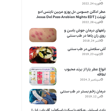
فوریه 24, 2022
عطر ادکلن جسوس دل پوزو عربین نایتس ادو
تویلت | Jesus Del Pozo Arabian Nights EDT
فوریه 26, 2022
راههای درمان جوش باسن و
روی ران پاها در طب سنتی
اکتبر 24, 2018
آش سلامتی در طب سنتی
ژانویه 23, 2019
انواع عطر یارا از برند محبوب
لطافه
سپتامبر 3, 2024
درمان زخم بستر در طب سنتی
می 12, 2019
بادی اسپلش ویکتوریا سکرت اسکوئیز آف پاین اپل |