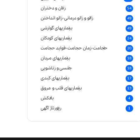
زنان و دختران
54
زالو و زالو درمانی-زالو انداختن
49
بیماریهای گوارشی
49
بیماریهای کودکان
24
حجامت-زمان حجامت-فواید حجامت
20
بیماریهای مردان
18
جنسی و زناشویی
18
بیماریهای کبدی
17
بیماریهای قلب و عروق
13
بادکش
4
رپورتاژ آگهی
1