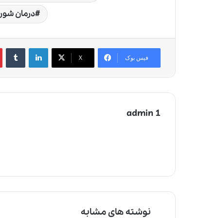
درمان شور
لینکدین
‫تامبلر
‫
فیس بوک
X
admin 1
نوشته های مشابه