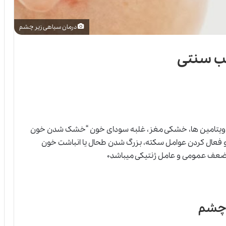
درمان سیاهی زیر چشم
ب سنتی
 ویتامین ها، خشکی مغز، غلبه سودای خون “خشک شدن خون
 و فعال کردن عوامل سکته، بزرگ شدن طحال یا انباشت خون
 ضعف عمومی و عامل ژنتیکی میباشد۰
 چشم