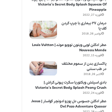
Victoria’s Secret Body Splash Squeeze Of
Pineapple
فوریه 27, 2022
درمان ۲۷ بیماری با چرپ کردن
کف پا
نوامبر 26, 2018
عطر ادکلن لویی ویتون نوویو موند | Louis Vuitton
Nouveau Monde
فوریه 15, 2022
پاکسازی بدن از سموم مختلف
در طب سنتی
اکتبر 26, 2018
بادی اسپلش ویکتوریا سکرت پیونی کراش |
Victoria’s Secret Body Splash Peony Crush
فوریه 24, 2022
عطر ادکلن جسوس دل پوزو ادونچر کواسار | Jesus
Del Pozo Adventure Quasar
فوریه 28, 2022