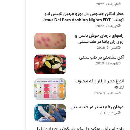
فوریه 24, 2022
عطر ادکلن جسوس دل پوزو عربین نایتس ادو
تویلت | Jesus Del Pozo Arabian Nights EDT
فوریه 26, 2022
راههای درمان جوش باسن و
روی ران پاها در طب سنتی
اکتبر 24, 2018
آش سلامتی در طب سنتی
ژانویه 23, 2019
انواع عطر یارا از برند محبوب
لطافه
سپتامبر 3, 2024
درمان زخم بستر در طب سنتی
می 12, 2019
بادی اسپلش ویکتوریا سکرت اسکوئیز آف پاین اپل |