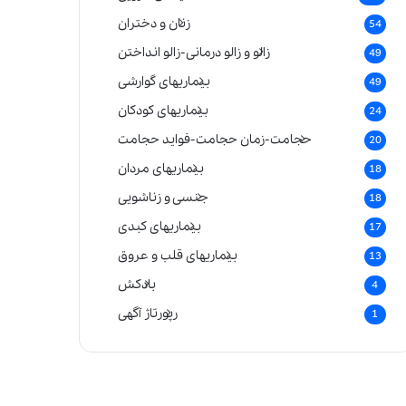
زنان و دختران
54
زالو و زالو درمانی-زالو انداختن
49
بیماریهای گوارشی
49
بیماریهای کودکان
24
حجامت-زمان حجامت-فواید حجامت
20
بیماریهای مردان
18
جنسی و زناشویی
18
بیماریهای کبدی
17
بیماریهای قلب و عروق
13
بادکش
4
رپورتاژ آگهی
1