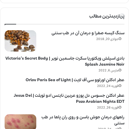
پربازدیدترین مطالب
سنگ کیسه صفرا و درمان آن در طب سنتی
جولای 20, 2018
بادی اسپلش ویکتوریا سکرت جاسمین نویر | Victoria’s Secret Body
Splash Jasmine Noir
مارس 6, 2022
عطر ادکلن اورلوو سی آف لایت | Orlov Paris Sea of Light
فوریه 24, 2022
عطر ادکلن جسوس دل پوزو عربین نایتس ادو تویلت | Jesus Del
Pozo Arabian Nights EDT
فوریه 26, 2022
راههای درمان جوش باسن و روی ران پاها در طب
سنتی