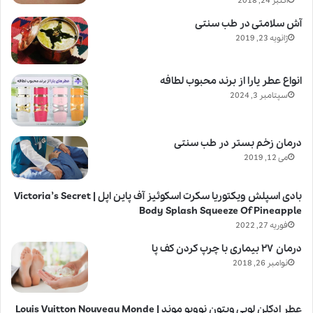
اکتبر 24, 2018
آش سلامتی در طب سنتی
ژانویه 23, 2019
انواع عطر یارا از برند محبوب لطافه
سپتامبر 3, 2024
درمان زخم بستر در طب سنتی
می 12, 2019
بادی اسپلش ویکتوریا سکرت اسکوئیز آف پاین اپل | Victoria’s Secret
Body Splash Squeeze Of Pineapple
فوریه 27, 2022
درمان ۲۷ بیماری با چرپ کردن کف پا
نوامبر 26, 2018
عطر ادکلن لویی ویتون نوویو موند | Louis Vuitton Nouveau Monde