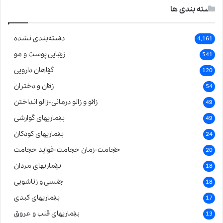
دسته بندی ها
دسته‌بندی نشده
4,161
زیبایی پوست و مو
541
گیاهان دارویی
120
زنان و دختران
54
زالو و زالو درمانی-زالو انداختن
49
بیماریهای گوارشی
49
بیماریهای کودکان
24
حجامت-زمان حجامت-فواید حجامت
20
بیماریهای مردان
18
جنسی و زناشویی
18
بیماریهای کبدی
17
بیماریهای قلب و عروق
13