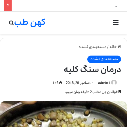
لالیک بیوتی: تلفیق هنر، علم و کیفیت در خلق عطرهای لالیک
کهن طب
منو
جستج
خانه
/
دسته‌بندی نشده
دسته‌بندی نشده
درمان سنگ کلیه
admin 1
دسامبر 29, 2018
146
خواندن این مطلب 2 دقیقه زمان میبرد