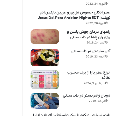
فوریه 24, 2022
عطر ادکلن جسوس دل پوزو عربین نایتس ادو
تویلت | Jesus Del Pozo Arabian Nights EDT
فوریه 26, 2022
راههای درمان جوش باسن و
روی ران پاها در طب سنتی
اکتبر 24, 2018
آش سلامتی در طب سنتی
ژانویه 23, 2019
انواع عطر یارا از برند محبوب
لطافه
سپتامبر 3, 2024
درمان زخم بستر در طب سنتی
می 12, 2019
بادی اسپلش ویکتوریا سکرت اسکوئیز آف پاین اپل |