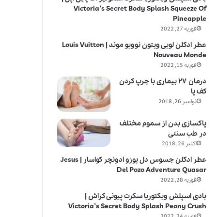
Victoria’s Secret Body Splash Squeeze Of
Pineapple
فوریه 27, 2022
عطر ادکلن لویی ویتون نوویو موند | Louis Vuitton
Nouveau Monde
فوریه 15, 2022
درمان ۲۷ بیماری با چرپ کردن
کف پا
نوامبر 26, 2018
پاکسازی بدن از سموم مختلف
در طب سنتی
اکتبر 26, 2018
عطر ادکلن جسوس دل پوزو ادونچر کواسار | Jesus
Del Pozo Adventure Quasar
فوریه 28, 2022
بادی اسپلش ویکتوریا سکرت پیونی کراش |
Victoria’s Secret Body Splash Peony Crush
فوریه 24, 2022