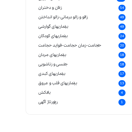
زنان و دختران
54
زالو و زالو درمانی-زالو انداختن
49
بیماریهای گوارشی
49
بیماریهای کودکان
24
حجامت-زمان حجامت-فواید حجامت
20
بیماریهای مردان
18
جنسی و زناشویی
18
بیماریهای کبدی
17
بیماریهای قلب و عروق
13
بادکش
4
رپورتاژ آگهی
1