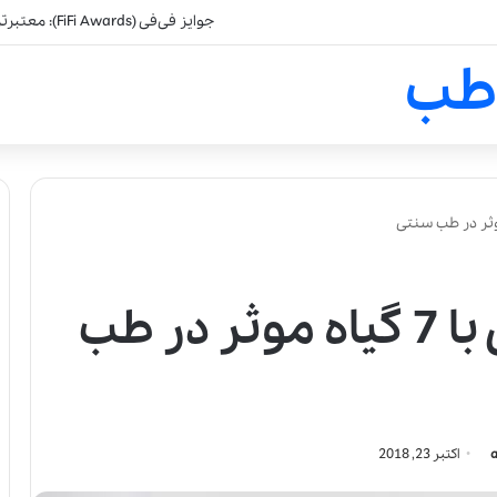
جوایز فی‌فی (FiFi Awards): معتبرترین جایزه صنعت عطرسازی
طب
درمان سرماخوردگی با 7 گیاه موثر در طب
اکتبر 23, 2018