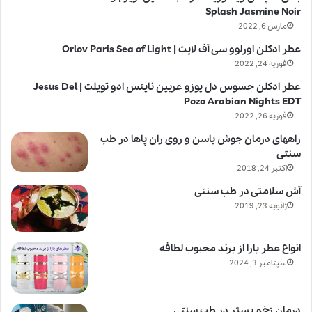
Splash Jasmine Noir
مارس 6, 2022
عطر ادکلن اورلوو سی آف لایت | Orlov Paris Sea of Light
فوریه 24, 2022
عطر ادکلن جسوس دل پوزو عربین نایتس ادو تویلت | Jesus Del
Pozo Arabian Nights EDT
فوریه 26, 2022
راههای درمان جوش باسن و روی ران پاها در طب
سنتی
اکتبر 24, 2018
آش سلامتی در طب سنتی
ژانویه 23, 2019
انواع عطر یارا از برند محبوب لطافه
سپتامبر 3, 2024
درمان زخم بستر در طب سنتی