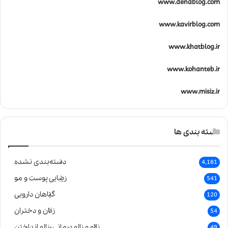
www.denablog.com
www.kavirblog.com
www.khatblog.ir
www.kohanteb.ir
www.misiz.ir
دسته بندی ها
دسته‌بندی نشده
4,161
زیبایی پوست و مو
541
گیاهان دارویی
120
زنان و دختران
54
زالو و زالو درمانی-زالو انداختن
49