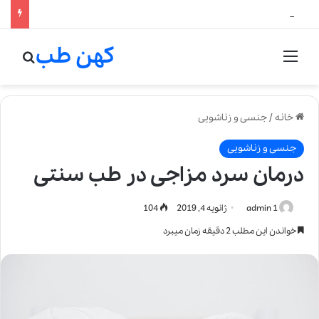
لالیک بیوتی: تلفیق هنر، علم و کیفیت در خلق عطرهای لالیک
کهن طب
منو
جستج
خانه
/
جنسی و زناشویی
جنسی و زناشویی
درمان سرد مزاجی در طب سنتی
admin 1
ژانویه 4, 2019
104
خواندن این مطلب 2 دقیقه زمان میبرد