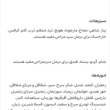
سبزیجات:
پیاز، شاهى، نعناع، مارچوبه، هویج، تره، شلغم، ترب، کلم، کرفس،
خارخسک برای درمان سرد مزاجی مفید هستند.
بادام، گردو، پسته، فندق برای درمان سردمزاجی مفید هستند
ادویه‌ها:
زعفران، كنجد، عسل، شکر سرخ، سیر، شقاقل و مرباى شقاقل،
جوز هندى، خولنجان، زرمباد، سورنجان، زنجبیل، مرباى زنجبیل،
دارچین، فلفل، داروفلفل، آقرقرها، بوزیدان، سیاهدانه، كندر،
جین‏سینگ، تودرى سرخ و سفید، انیسون، قسط شیرین، زنیان،