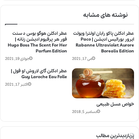
نوشته های مشابه
عطر ادکلن پاکو رابان اولترا ویولت
عطر ادکلن هوگو بوس د سنت
ایرور بورالیس ادیشن | Paco
فور هر پرفیوم ادیشن زنانه |
Hugo Boss The Scent For Her
Rabanne Ultraviolet Aurore
Parfum Edition
Borealis Edition
می 17, 2021
جولای 19, 2021
عطر ادکلن گای لاروش او فول |
Guy Laroche Eau Folle
اکتبر 17, 2021
خواص عسل طبیعی
دسامبر 5, 2018
پربازدیدترین مطالب