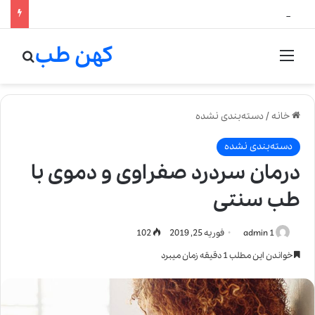
لالیک بیوتی: تلفیق هنر، علم و کیفیت در خلق عطرهای لالیک
کهن طب
منو
جستج
خانه
/
دسته‌بندی نشده
دسته‌بندی نشده
درمان سردرد صفراوی و دموی با
طب سنتی
admin 1
فوریه 25, 2019
102
خواندن این مطلب 1 دقیقه زمان میبرد