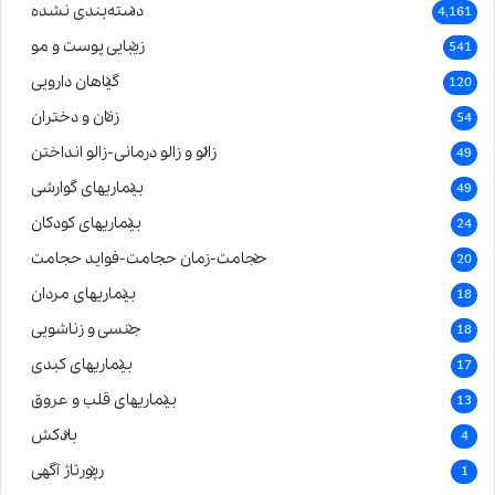
دسته‌بندی نشده
4,161
زیبایی پوست و مو
541
گیاهان دارویی
120
زنان و دختران
54
زالو و زالو درمانی-زالو انداختن
49
بیماریهای گوارشی
49
بیماریهای کودکان
24
حجامت-زمان حجامت-فواید حجامت
20
بیماریهای مردان
18
جنسی و زناشویی
18
بیماریهای کبدی
17
بیماریهای قلب و عروق
13
بادکش
4
رپورتاژ آگهی
1