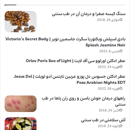
سنگ کیسه صفرا و درمان آن در طب سنتی
جولای 20, 2018
بادی اسپلش ویکتوریا سکرت جاسمین نویر | Victoria’s Secret Body
Splash Jasmine Noir
مارس 6, 2022
عطر ادکلن اورلوو سی آف لایت | Orlov Paris Sea of Light
فوریه 24, 2022
عطر ادکلن جسوس دل پوزو عربین نایتس ادو تویلت | Jesus Del
Pozo Arabian Nights EDT
فوریه 26, 2022
راههای درمان جوش باسن و روی ران پاها در طب
سنتی
اکتبر 24, 2018
آش سلامتی در طب سنتی
ژانویه 23, 2019