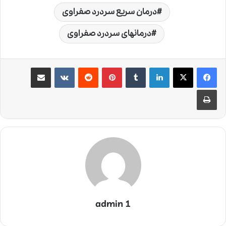
درمان سریع سردرد صفراوی
درمانهای سردرد صفراوی
لینکدین
‫تامبلر
‫پین‌ترست
‫رددیت
‫VKontakte
اشتراک گذاری از طریق ایمیل
چاپ
admin 1