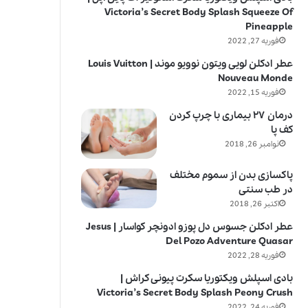
Victoria’s Secret Body Splash Squeeze Of
Pineapple
فوریه 27, 2022
عطر ادکلن لویی ویتون نوویو موند | Louis Vuitton
Nouveau Monde
فوریه 15, 2022
درمان ۲۷ بیماری با چرپ کردن
کف پا
نوامبر 26, 2018
پاکسازی بدن از سموم مختلف
در طب سنتی
اکتبر 26, 2018
عطر ادکلن جسوس دل پوزو ادونچر کواسار | Jesus
Del Pozo Adventure Quasar
فوریه 28, 2022
بادی اسپلش ویکتوریا سکرت پیونی کراش |
Victoria’s Secret Body Splash Peony Crush
فوریه 24, 2022