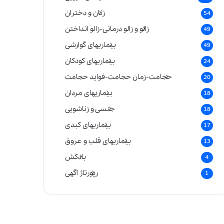
زنان و دختران
54
زالو و زالو درمانی-زالو انداختن
49
بیماریهای گوارشی
49
بیماریهای کودکان
24
حجامت-زمان حجامت-فواید حجامت
20
بیماریهای مردان
18
جنسی و زناشویی
18
بیماریهای کبدی
17
بیماریهای قلب و عروق
13
بادکش
4
رپورتاژ آگهی
1