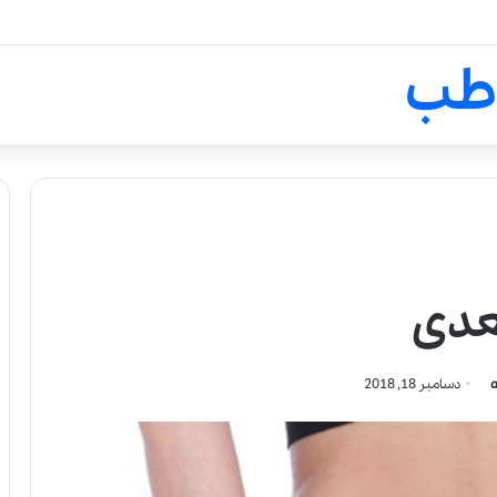
لالیک بیوتی: تلفیق هنر، علم و ک
طب
عدی
دسامبر 18, 2018