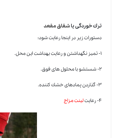
ترك خوردگى يا
شقاق مقعد
دستورات زير در اينجا رعايت شود:
۱- تميز نگهداشتن و رعايت بهداشت اين محل.
۲- شستشو با محلول هاى فوق.
۳- گذاردن پمادهاى خشك كننده.
۴- رعايت
لينت مزاج