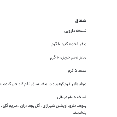
شقاق
نسخه دارویی
مغز تخمه كدو ۱۰ گرم
مغز تخم خربزه ۱۰ گرم
سعد ۵ گرم
مواد بالا را نرم كوبيده در مغز ساق قلم گاو حل كرد
نسخه حمام درمانی
بلوط، مازو، آويشن شيرازى ، گل بومادران ، مريم گلى ،
بنشيند.