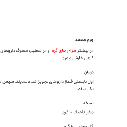
ورم مقعد
در بيشتر
مزاج هاى گرم،
و در تعقيب مصرف داروهاى
گاهى خارش و درد.
درمان
اول بايستى قطع داروهاى تجويز شده نمايند. سپس د
بكار برند.
نسخه
مغز ناخنك ۱۰ گرم
گل خطمى ۱۰ گرم