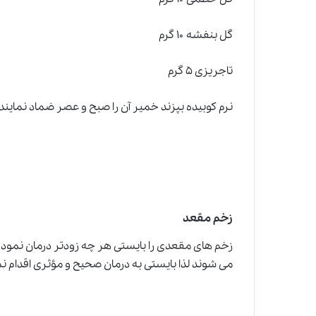
گل بنفشه ۱۰ گرم
تاجريزى ۵ گرم
نرم كوبيده بپزند خمير آن را صبح و عصر ضماد نمايند ي
زخم مقعد
زخم هاى مقعدى
را بايستى هر چه زودتر درمان نمود.
مى شوند لذا بايستى به درمان صحيح و مؤثرى اقدام نم