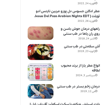
فوریه 24, 2022
عطر ادکلن جسوس دل پوزو عربین نایتس ادو
تویلت | Jesus Del Pozo Arabian Nights EDT
فوریه 26, 2022
راههای درمان جوش باسن و
روی ران پاها در طب سنتی
اکتبر 24, 2018
آش سلامتی در طب سنتی
ژانویه 23, 2019
انواع عطر یارا از برند محبوب
لطافه
سپتامبر 3, 2024
درمان زخم بستر در طب سنتی
می 12, 2019
بادی اسپلش ویکتوریا سکرت اسکوئیز آف پاین اپل |