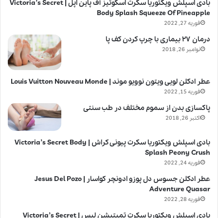
بادی اسپلش ویکتوریا سکرت اسکوئیز آف پاین اپل | Victoria’s Secret
Body Splash Squeeze Of Pineapple
فوریه 27, 2022
درمان ۲۷ بیماری با چرپ کردن کف پا
نوامبر 26, 2018
عطر ادکلن لویی ویتون نوویو موند | Louis Vuitton Nouveau Monde
فوریه 15, 2022
پاکسازی بدن از سموم مختلف در طب سنتی
اکتبر 26, 2018
بادی اسپلش ویکتوریا سکرت پیونی کراش | Victoria’s Secret Body
Splash Peony Crush
فوریه 24, 2022
عطر ادکلن جسوس دل پوزو ادونچر کواسار | Jesus Del Pozo
Adventure Quasar
فوریه 28, 2022
بادی اسپلش ویکتوریا سکرت تمپتیشن لیس | Victoria’s Secret