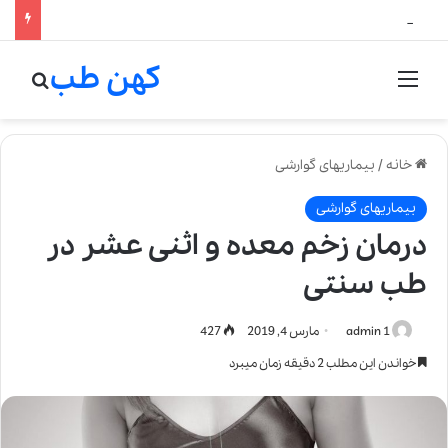
لالیک بیوتی: تلفیق هنر، علم و کیفیت در خلق عطرهای لالیک
کهن طب
منو
جستج
خانه
/
بیماریهای گوارشی
بیماریهای گوارشی
درمان زخم معده و اثنی عشر در
طب سنتی
admin 1
مارس 4, 2019
427
خواندن این مطلب 2 دقیقه زمان میبرد