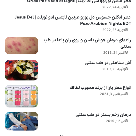
عطر ادکلن اورلوو سی آف لایت | Orlov Paris Sea of Light
فوریه 24, 2022
عطر ادکلن جسوس دل پوزو عربین نایتس ادو تویلت | Jesus Del
Pozo Arabian Nights EDT
فوریه 26, 2022
راههای درمان جوش باسن و روی ران پاها در طب
سنتی
اکتبر 24, 2018
آش سلامتی در طب سنتی
ژانویه 23, 2019
انواع عطر یارا از برند محبوب لطافه
سپتامبر 3, 2024
درمان زخم بستر در طب سنتی
می 12, 2019