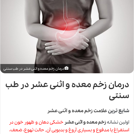
درمان زخم معده و اثنی عشر در طب سنتی
درمان زخم معده و اثنی عشر در طب
سنتی
شایع ترین
علامت زخم معده و اثنی عشر
اولین نشانه
زخم معده و اثنی عشر
خشکى دهان و ظهور خون در
استفراغ یا مدفوع و بسیارى آروغ و بدبویى آن, حالت تهوع، ضعف،