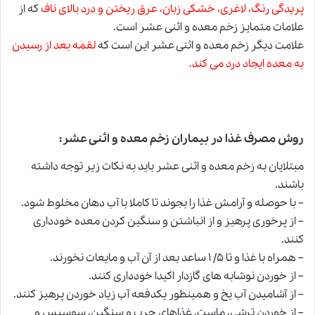
پریدگى رنگ، لاغرى، خشکى زبان، عرق ریختن و درد بالاى ناف
که از
علامات متمایز زخم معده و اثنى عشر است.
علامت دیگر زخم معده و اثنی عشر این است که
لقمه بعد از رسیدن
به معده ایجاد درد مى ‏کند.
روش مصرف غذا در بیماران
زخم معده و اثنی عشر
:
مبتلایان به زخم معده و اثنى عشر باید به نکات زیر توجه داشته
باشند.
– با حوصله و آرامش غذا را بجوند تا کاملا با آب دهان مخلوط شود.
– از پرخورى پرهیز و از انباشتن
و
سنگین کردن معده خوددارى
کنند.
– همراه با غذا و تا ۵/ ۱ ساعد بعد از آن آب و مایعات نخورند.
– از خوردن نوشابه ‏هاى گازدار اکیدا خوددارى کنند.
– از آشامیدن آب یخ و همینطور یکدفعه آب زیاد خوردن پرهیز کنند.
– از خوردن ترشى، ماست، غذاهاى چرب و سنگین، سوسیس و