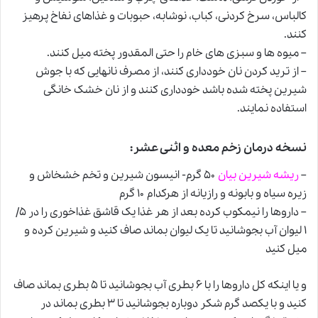
کالباس، سرخ کردنى، کباب، نوشابه، حبوبات و غذاهاى نفاخ پرهیز
کنند.
– میوه ‏ها و سبزى‏ هاى خام را حتى المقدور پخته میل کنند.
– از ترید کردن نان خوددارى کنند، از مصرف نان‏هایى که با جوش
شیرین پخته شده باشد خوددارى کنند و از نان خشک خانگى
استفاده نمایند.
نسخه‏ درمان زخم معده و اثنی عشر
:
–
ریشه شیرین بیان
۵۰ گرم- انیسون شیرین و تخم خشخاش و
زیره سیاه و بابونه و رازیانه از هرکدام ۱۰ گرم‏
– داروها را نیم‏کوب کرده بعد از هر غذا یک قاشق غذاخورى را در ۵/
۱ لیوان آب بجوشانید تا یک لیوان بماند صاف کنید و شیرین کرده و
میل کنید
و یا اینکه کل داروها را با ۶ بطرى آب بجوشانید تا ۵ بطرى بماند صاف
کنید و با یک‏صد گرم شکر دوباره بجوشانید تا ۳ بطرى بماند در