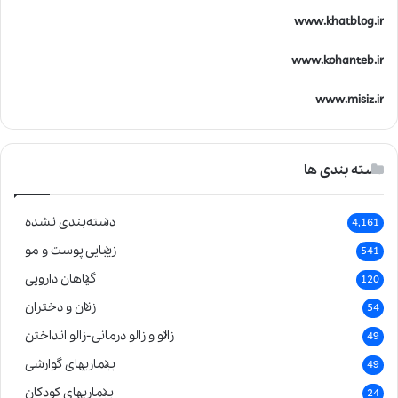
www.khatblog.ir
www.kohanteb.ir
www.misiz.ir
دسته بندی ها
دسته‌بندی نشده
4,161
زیبایی پوست و مو
541
گیاهان دارویی
120
زنان و دختران
54
زالو و زالو درمانی-زالو انداختن
49
بیماریهای گوارشی
49
بیماریهای کودکان
24