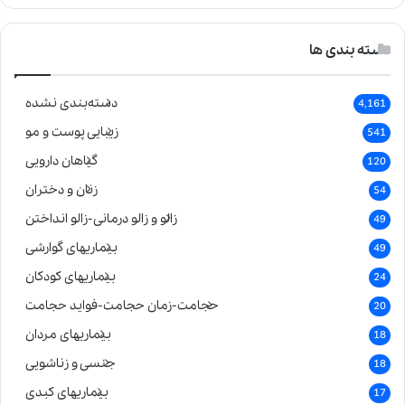
دسته بندی ها
دسته‌بندی نشده
4,161
زیبایی پوست و مو
541
گیاهان دارویی
120
زنان و دختران
54
زالو و زالو درمانی-زالو انداختن
49
بیماریهای گوارشی
49
بیماریهای کودکان
24
حجامت-زمان حجامت-فواید حجامت
20
بیماریهای مردان
18
جنسی و زناشویی
18
بیماریهای کبدی
17