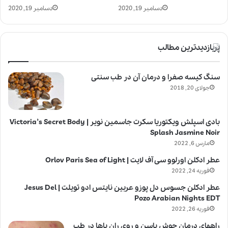
دسامبر 19, 2020
دسامبر 19, 2020
پربازدیدترین مطالب
سنگ کیسه صفرا و درمان آن در طب سنتی
جولای 20, 2018
بادی اسپلش ویکتوریا سکرت جاسمین نویر | Victoria’s Secret Body
Splash Jasmine Noir
مارس 6, 2022
عطر ادکلن اورلوو سی آف لایت | Orlov Paris Sea of Light
فوریه 24, 2022
عطر ادکلن جسوس دل پوزو عربین نایتس ادو تویلت | Jesus Del
Pozo Arabian Nights EDT
فوریه 26, 2022
راههای درمان جوش باسن و روی ران پاها در طب