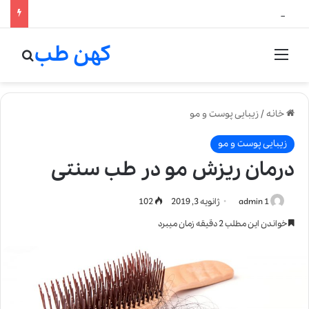
لالیک بیوتی: تلفیق هنر، علم و کیفیت در خلق عطرهای لالیک
کهن طب
منو
جستج
خانه
/
زیبایی پوست و مو
زیبایی پوست و مو
درمان ریزش مو در طب سنتی
admin 1
ژانویه 3, 2019
102
خواندن این مطلب 2 دقیقه زمان میبرد