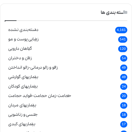
دسته بندی ها
دسته‌بندی نشده
4,161
زیبایی پوست و مو
541
گیاهان دارویی
120
زنان و دختران
54
زالو و زالو درمانی-زالو انداختن
49
بیماریهای گوارشی
49
بیماریهای کودکان
24
حجامت-زمان حجامت-فواید حجامت
20
بیماریهای مردان
18
جنسی و زناشویی
18
بیماریهای کبدی
17