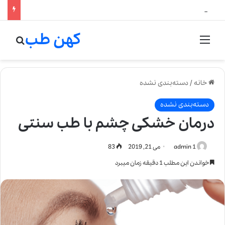
لالیک بیوتی: تلفیق هنر، علم و کیفیت در خلق عطرهای لالیک
کهن طب
منو
جستج
خانه
/
دسته‌بندی نشده
دسته‌بندی نشده
درمان خشکی چشم با طب سنتی
admin 1
می 21, 2019
83
خواندن این مطلب 1 دقیقه زمان میبرد