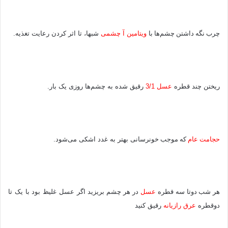
چرب
نگه
داشتن
چشم‌ها
با
و
یتامین آ چشمی
شبها، تا اثر کردن رعایت تغذیه.
ر
یختن چند قطره
عسل 3/1
رقیق شده به چشم‌ها روزی یک بار.
حجامت
عام
که
موجب
خونرسان
ی بهتر به غدد اشکی می‌شود.
هر
شب
دوتا
سه
قطره
عسل
در
هر
چشم
بر
یزید اگر عسل غلیظ بود با یک تا
دوقطره
عرق رازیانه
رقیق کنید