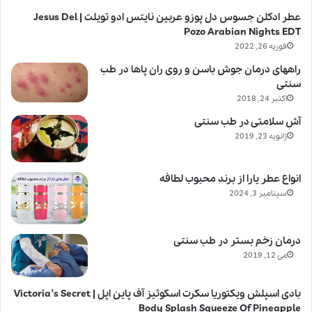
عطر ادکلن جسوس دل پوزو عربین نایتس ادو تویلت | Jesus Del
Pozo Arabian Nights EDT
فوریه 26, 2022
راههای درمان جوش باسن و روی ران پاها در طب
سنتی
اکتبر 24, 2018
آش سلامتی در طب سنتی
ژانویه 23, 2019
انواع عطر یارا از برند محبوب لطافه
سپتامبر 3, 2024
درمان زخم بستر در طب سنتی
می 12, 2019
بادی اسپلش ویکتوریا سکرت اسکوئیز آف پاین اپل | Victoria’s Secret
Body Splash Squeeze Of Pineapple