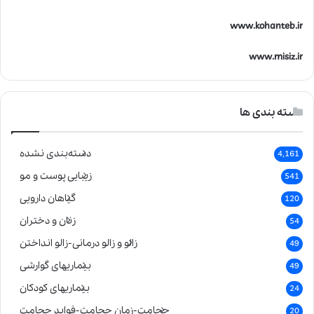
www.kohanteb.ir
www.misiz.ir
دسته بندی ها
دسته‌بندی نشده
4,161
زیبایی پوست و مو
541
گیاهان دارویی
120
زنان و دختران
54
زالو و زالو درمانی-زالو انداختن
49
بیماریهای گوارشی
49
بیماریهای کودکان
24
حجامت-زمان حجامت-فواید حجامت
20