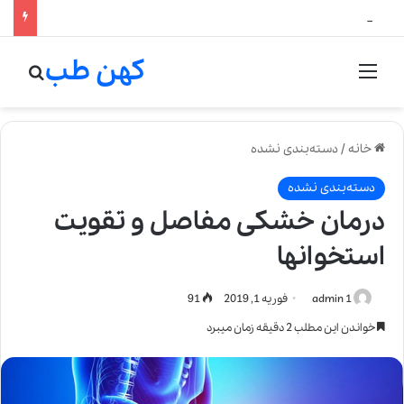
لالیک بیوتی: تلفیق هنر، علم و کیفیت در خلق عطرهای لالیک
کهن طب
منو
جستج
خانه
/
دسته‌بندی نشده
دسته‌بندی نشده
درمان خشکی مفاصل و تقویت
استخوانها
admin 1
فوریه 1, 2019
91
خواندن این مطلب 2 دقیقه زمان میبرد