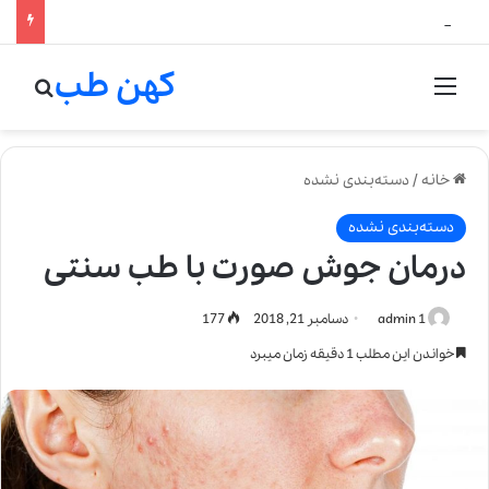
لالیک بیوتی: تلفیق هنر، علم و کیفیت در خلق عطرهای لالیک
کهن طب
منو
جستج
خانه
/
دسته‌بندی نشده
دسته‌بندی نشده
درمان جوش صورت با طب سنتی
admin 1
دسامبر 21, 2018
177
خواندن این مطلب 1 دقیقه زمان میبرد