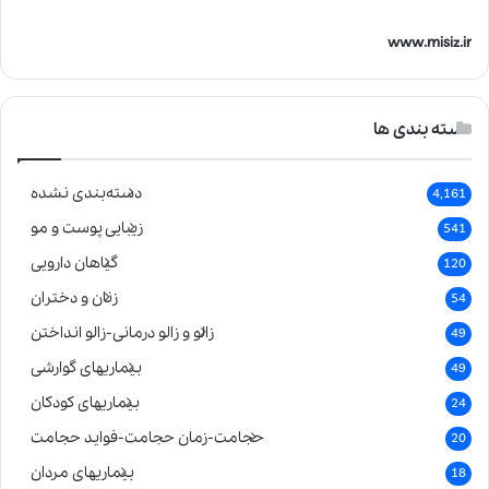
www.misiz.ir
دسته بندی ها
دسته‌بندی نشده
4,161
زیبایی پوست و مو
541
گیاهان دارویی
120
زنان و دختران
54
زالو و زالو درمانی-زالو انداختن
49
بیماریهای گوارشی
49
بیماریهای کودکان
24
حجامت-زمان حجامت-فواید حجامت
20
بیماریهای مردان
18