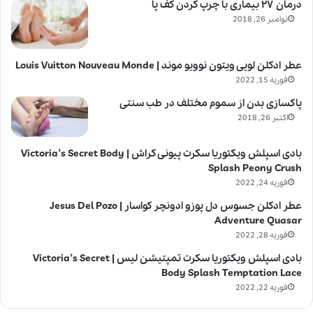
درمان ۲۷ بیماری با چرپ کردن کف پا
نوامبر 26, 2018
عطر ادکلن لویی ویتون نوویو موند | Louis Vuitton Nouveau Monde
فوریه 15, 2022
پاکسازی بدن از سموم مختلف در طب سنتی
اکتبر 26, 2018
بادی اسپلش ویکتوریا سکرت پیونی کراش | Victoria’s Secret Body
Splash Peony Crush
فوریه 24, 2022
عطر ادکلن جسوس دل پوزو ادونچر کواسار | Jesus Del Pozo
Adventure Quasar
فوریه 28, 2022
بادی اسپلش ویکتوریا سکرت تمپتیشن لیس | Victoria’s Secret
Body Splash Temptation Lace
فوریه 22, 2022