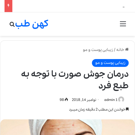
لالیک بیوتی: تلفیق هنر، علم و کیفیت در خلق عطرهای لالیک
کهن طب
منو
جستج
خانه
/
زیبایی پوست و مو
زیبایی پوست و مو
درمان جوش صورت با توجه به
طبع فرد
admin 1
نوامبر 14, 2018
98
خواندن این مطلب 2 دقیقه زمان میبرد