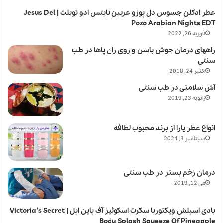
عطر ادکلن جسوس دل پوزو عربین نایتس ادو تویلت | Jesus Del
Pozo Arabian Nights EDT
فوریه 26, 2022
راههای درمان جوش باسن و روی ران پاها در طب
سنتی
اکتبر 24, 2018
آش سلامتی در طب سنتی
ژانویه 23, 2019
انواع عطر یارا از برند محبوب لطافه
سپتامبر 3, 2024
درمان زخم بستر در طب سنتی
می 12, 2019
بادی اسپلش ویکتوریا سکرت اسکوئیز آف پاین اپل | Victoria’s Secret
Body Splash Squeeze Of Pineapple