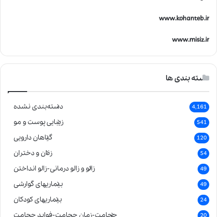
www.kohanteb.ir
www.misiz.ir
دسته بندی ها
دسته‌بندی نشده
4,161
زیبایی پوست و مو
541
گیاهان دارویی
120
زنان و دختران
54
زالو و زالو درمانی-زالو انداختن
49
بیماریهای گوارشی
49
بیماریهای کودکان
24
حجامت-زمان حجامت-فواید حجامت
20