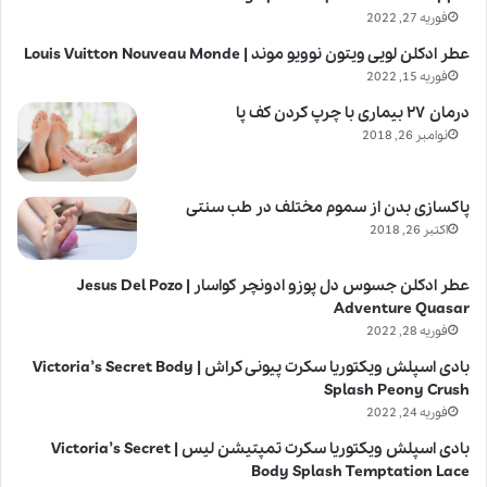
فوریه 27, 2022
عطر ادکلن لویی ویتون نوویو موند | Louis Vuitton Nouveau Monde
فوریه 15, 2022
درمان ۲۷ بیماری با چرپ کردن کف پا
نوامبر 26, 2018
پاکسازی بدن از سموم مختلف در طب سنتی
اکتبر 26, 2018
عطر ادکلن جسوس دل پوزو ادونچر کواسار | Jesus Del Pozo
Adventure Quasar
فوریه 28, 2022
بادی اسپلش ویکتوریا سکرت پیونی کراش | Victoria’s Secret Body
Splash Peony Crush
فوریه 24, 2022
بادی اسپلش ویکتوریا سکرت تمپتیشن لیس | Victoria’s Secret
Body Splash Temptation Lace